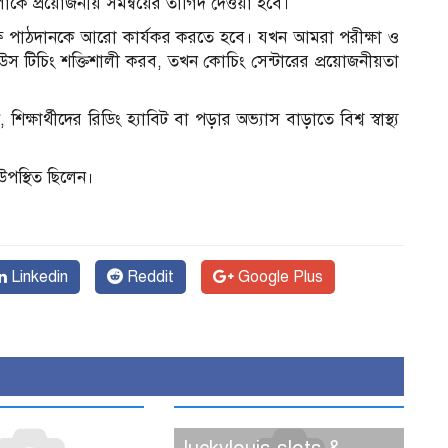
লোকে প্রয়োজনীয় সমন্বয়ের তাগিদ দেওয়া হবে।
্রেণিকক্ষে পাঠদানকে আরো কার্যকর করতে হবে। যখন আমরা পরীক্ষা ও
াউস টিচিং শক্তিশালী করব, তখন কোচিং সেন্টারের প্রয়োজনীয়তা
িক্ষার্থীদের রিডিং হ্যাবিট বা পড়ার অভ্যাস বাড়াতে বিশ্ব স্বাস্থ্য
া উপস্থিত ছিলেন।
Linkedin
Reddit
Google Plus