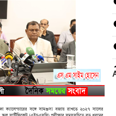
g
শিক্ষা ক্যালেন্ডারের সঙ্গে সামঞ্জস্য বজায় রাখতে ২০২৭ সালের
িক স্কুল সার্টিফিকেট (এইচএসসি) পরীক্ষার সময়সূচিতে বড় ধরনের