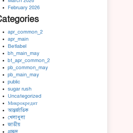
March 2026
Coronavirus disease
February 2026
৭
2019
Categories
৩০ সেপ্টেম্বরের মধ্যে
apr_common_2
৮
আয়কর রিটার্ন দিলে মিলবে
apr_main
কর রেয়াত
Betlabel
bh_main_may
Starda Casino:
bt_apr_common_2
৯
Szybkie Wygrane i
pb_common_may
Sloty o Wysokiej
pb_main_may
Intensywności dla
public
Nowoczesnego Gracza
sugar rush
Golden Panda:
Uncategorized
১০
Fast‑Track Gaming for
Микрокредит
the Modern Player
আন্তর্জাতিক
খেলাধুলা
জাতীয়
প্রচ্ছদ