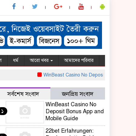
ল
ধর্ম
আরো খবর
আমাদের পরিবার
WinBeast Casino No Deposit Bonus App and Mo
সর্বশেষ সংবাদ
জনপ্রিয় সংবাদ
WinBeast Casino No
১
Deposit Bonus App and
Mobile Guide
22bet Erfahrungen: