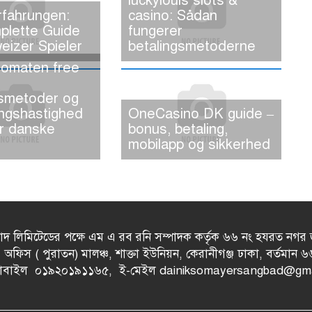
luckylouis slots &
rfahrungen:
casino: Sådan
plette Guide
fungerer
eizer Spieler
betalingsmetoderne
tomaten free
gsmetoder og
ingshastighed
OneCasino DK guide –
or danske
bonus, betaling,
mobilapp og sikkerhed
দ লিমিটেডের পক্ষে এম এ রব রনি সম্পাদক কর্তৃক ৬৬ নং হযরত নগর 
ঃ অফিস ( পুরাতন) মালঞ্চ, শাক্তা ইউনিয়ন, কেরানীগঞ্জ ঢাকা, বর্তমা
১১।মোবাইল ০১৯২০১৯১১৬৫, ই-মেইল dainiksomayersangbad@gm