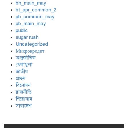
রিটার্ন দিলে মিলবে কর রেয়াত
bh_main_may
bt_apr_common_2
pb_common_may
Starda Casino: Szybkie
pb_main_may
৯
Wygrane i Sloty o Wysokiej
public
Intensywności dla
sugar rush
Nowoczesnego Gracza
Uncategorized
Микрокредит
Golden Panda: Fast‑Track
আন্তর্জাতিক
১০
Gaming for the Modern
খেলাধুলা
Player
জাতীয়
প্রচ্ছদ
বিনোদন
রাজনীতি
শিরোনাম
সারাদেশ