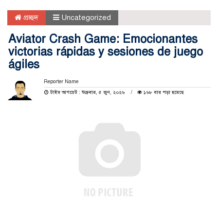
প্রচ্ছদ
Uncategorized
Aviator Crash Game: Emocionantes
victorias rápidas y sesiones de juego
ágiles
Reporter Name
টাইম আপডেট : শুক্রবার, ৫ জুন, ২০২৬
১৬৮ বার পড়া হয়েছে