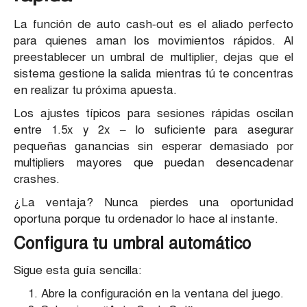
La función de auto cash‑out es el aliado perfecto
para quienes aman los movimientos rápidos. Al
preestablecer un umbral de multiplier, dejas que el
sistema gestione la salida mientras tú te concentras
en realizar tu próxima apuesta.
Los ajustes típicos para sesiones rápidas oscilan
entre 1.5x y 2x – lo suficiente para asegurar
pequeñas ganancias sin esperar demasiado por
multipliers mayores que puedan desencadenar
crashes.
¿La ventaja? Nunca pierdes una oportunidad
oportuna porque tu ordenador lo hace al instante.
Configura tu umbral automático
Sigue esta guía sencilla:
Abre la configuración en la ventana del juego.