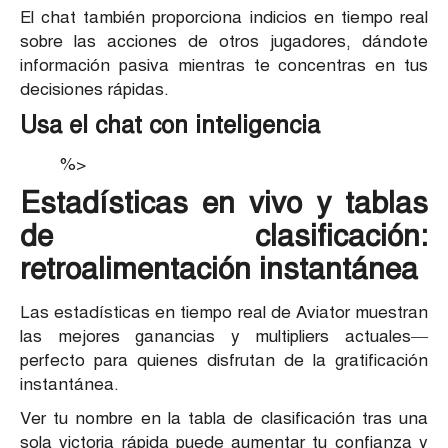
El chat también proporciona indicios en tiempo real
sobre las acciones de otros jugadores, dándote
información pasiva mientras te concentras en tus
decisiones rápidas.
Usa el chat con inteligencia
%>
Estadísticas en vivo y tablas
de clasificación:
retroalimentación instantánea
Las estadísticas en tiempo real de Aviator muestran
las mejores ganancias y multipliers actuales—
perfecto para quienes disfrutan de la gratificación
instantánea.
Ver tu nombre en la tabla de clasificación tras una
sola victoria rápida puede aumentar tu confianza y