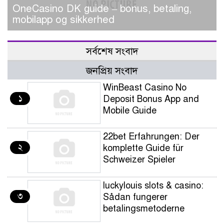
OneCasino DK guide – bonus, betaling,
mobilapp og sikkerhed
সর্বশেষ সংবাদ
জনপ্রিয় সংবাদ
WinBeast Casino No
১
Deposit Bonus App and
Mobile Guide
22bet Erfahrungen: Der
২
komplette Guide für
Schweizer Spieler
luckylouis slots & casino:
৩
Sådan fungerer
betalingsmetoderne