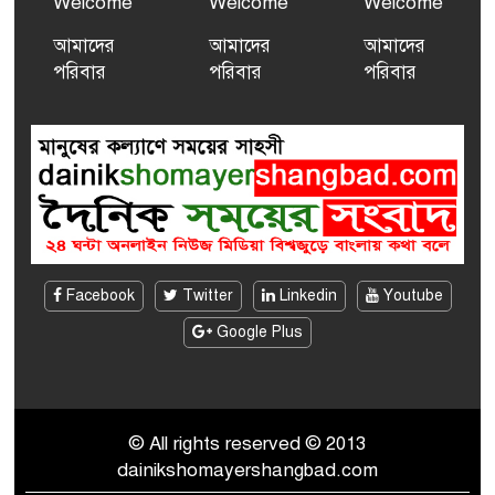
Welcome
Welcome
Welcome
আমাদের
আমাদের
আমাদের
পরিবার
পরিবার
পরিবার
Facebook
Twitter
Linkedin
Youtube
Google Plus
© All rights reserved © 2013
dainikshomayershangbad.com