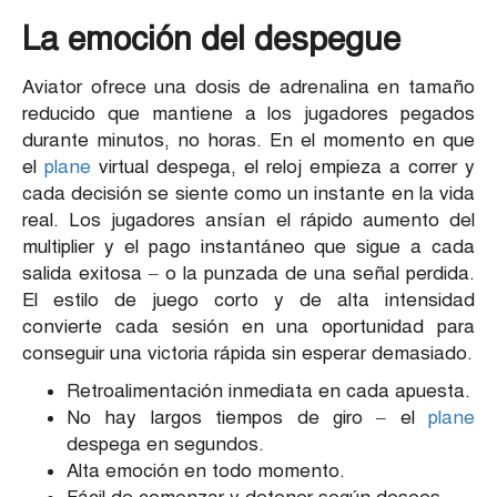
La emoción del despegue
Aviator ofrece una dosis de adrenalina en tamaño
reducido que mantiene a los jugadores pegados
durante minutos, no horas. En el momento en que
el
plane
virtual despega, el reloj empieza a correr y
cada decisión se siente como un instante en la vida
real. Los jugadores ansían el rápido aumento del
multiplier y el pago instantáneo que sigue a cada
salida exitosa – o la punzada de una señal perdida.
El estilo de juego corto y de alta intensidad
convierte cada sesión en una oportunidad para
conseguir una victoria rápida sin esperar demasiado.
Retroalimentación inmediata en cada apuesta.
No hay largos tiempos de giro – el
plane
despega en segundos.
Alta emoción en todo momento.