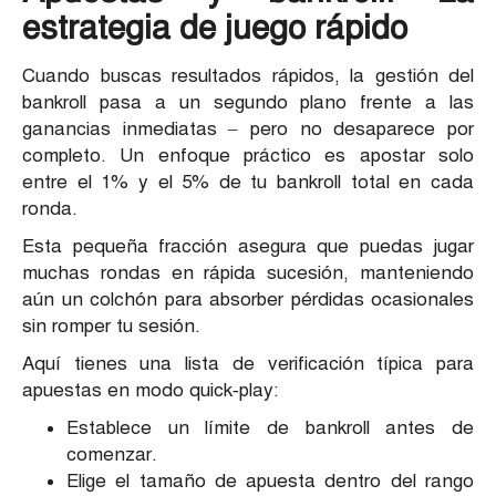
estrategia de juego rápido
Cuando buscas resultados rápidos, la gestión del
bankroll pasa a un segundo plano frente a las
ganancias inmediatas – pero no desaparece por
completo. Un enfoque práctico es apostar solo
entre el 1% y el 5% de tu bankroll total en cada
ronda.
Esta pequeña fracción asegura que puedas jugar
muchas rondas en rápida sucesión, manteniendo
aún un colchón para absorber pérdidas ocasionales
sin romper tu sesión.
Aquí tienes una lista de verificación típica para
apuestas en modo quick‑play:
Establece un límite de bankroll antes de
comenzar.
Elige el tamaño de apuesta dentro del rango