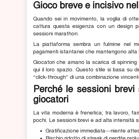
Gioco breve e incisivo nell
Quando sei in movimento, la voglia di otte
cattura questa esigenza con un design pe
sessioni marathon.
La piattaforma sembra un fulmine nel mon
pagamenti istantanei che mantengono alta l
Giocatori che amano la scarica di spinning
qui il loro spazio. Questo stile si basa su de
“click‑through” di una combinazione vincent
Perché le sessioni brevi
giocatori
La vita moderna è frenetica; tra lavoro, fami
pochi. Le sessioni brevi e ad alta intensità
Gratificazione immediata—niente attes
Rischio ridotto di streak di perdite prol