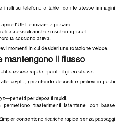
 i rulli su telefono o tablet con le stesse immagini
prire l’URL e iniziare a giocare.
lli accessibili anche su schermi piccoli.
ere la sessione attiva.
evi momenti in cui desideri una rotazione veloce.
 mantengono il flusso
ebbe essere rapido quanto il gioco stesso.
o alle crypto, garantendo depositi e prelievi in pochi
ayz—perfetti per depositi rapidi.
permettono trasferimenti istantanei con basse
Zimpler consentono ricariche rapide senza passaggi