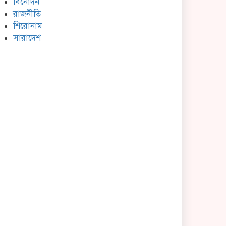
বিনোদন
রাজনীতি
শিরোনাম
সারাদেশ