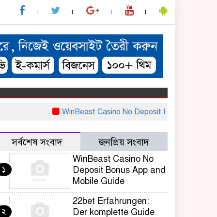
WinBeast Casino No Deposit Bonus App and Mobil
সর্বশেষ সংবাদ
জনপ্রিয় সংবাদ
WinBeast Casino No
১
Deposit Bonus App and
Mobile Guide
22bet Erfahrungen:
২
Der komplette Guide