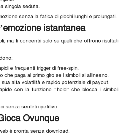
na singola seduta.
ozione senza la fatica di giochi lunghi e prolungati.
un’emozione istantanea
oli, ma ti concentri solo su quelli che offrono risultati
udono:
pidi e frequenti trigger di free‑spin.
o che paga al primo giro se i simboli si allineano.
 sua alta volatilità e rapido potenziale di payout.
rapide con la funzione “hold” che blocca i simboli
ci senza sentirti ripetitivo.
: Gioca Ovunque
ile web è pronta senza download.