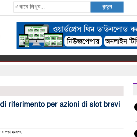
খুজুন
i riferimento per azioni di slot brevi
ার পড়া হয়েছে