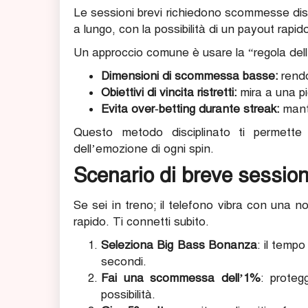
Le sessioni brevi richiedono scommesse disc
a lungo, con la possibilità di un payout rapid
Un approccio comune è usare la “regola dell’
Dimensioni di scommessa basse:
rendon
Obiettivi di vincita ristretti:
mira a una pi
Evita over‑betting durante streak:
manti
Questo metodo disciplinato ti permette
dell’emozione di ogni spin.
Scenario di breve sessio
Se sei in treno; il telefono vibra con una no
rapido. Ti connetti subito.
Seleziona Big Bass Bonanza
: il tempo
secondi.
Fai una scommessa dell’1%
: proteg
possibilità.