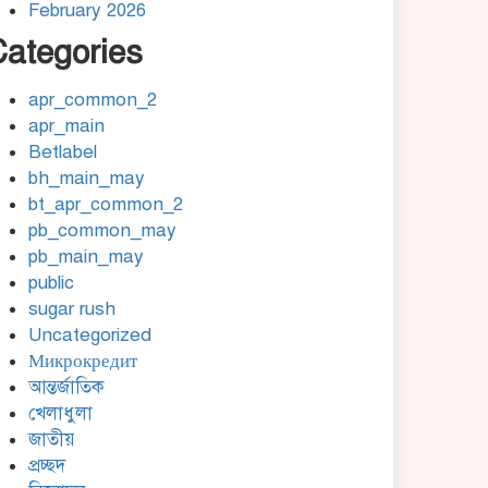
Coronavirus disease
February 2026
৭
2019
Categories
৩০ সেপ্টেম্বরের মধ্যে
apr_common_2
৮
আয়কর রিটার্ন দিলে মিলবে
apr_main
কর রেয়াত
Betlabel
bh_main_may
Starda Casino:
bt_apr_common_2
৯
Szybkie Wygrane i
pb_common_may
Sloty o Wysokiej
pb_main_may
Intensywności dla
public
Nowoczesnego Gracza
sugar rush
Golden Panda:
Uncategorized
১০
Fast‑Track Gaming for
Микрокредит
the Modern Player
আন্তর্জাতিক
খেলাধুলা
জাতীয়
প্রচ্ছদ