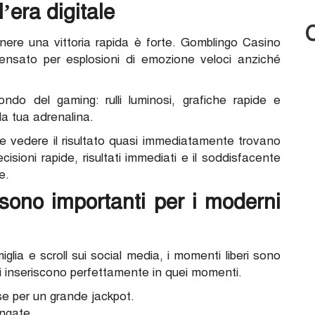
’era digitale
nere una vittoria rapida è forte. Gomblingo Casino
nsato per esplosioni di emozione veloci anziché
do del gaming: rulli luminosi, grafiche rapide e
a tua adrenalina.
 e vedere il risultato quasi immediatamente trovano
cisioni rapide, risultati immediati e il soddisfacente
e.
 sono importanti per i moderni
glia e scroll sui social media, i momenti liberi sono
 si inseriscono perfettamente in quei momenti.
e per un grande jackpot.
ungate.