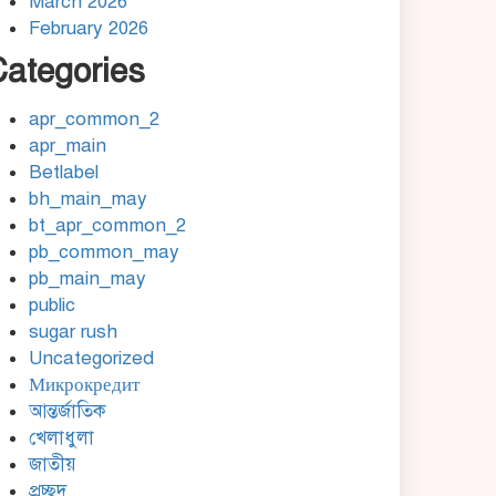
March 2026
Coronavirus disease
February 2026
৭
2019
Categories
৩০ সেপ্টেম্বরের মধ্যে
apr_common_2
৮
আয়কর রিটার্ন দিলে মিলবে
apr_main
কর রেয়াত
Betlabel
bh_main_may
Starda Casino:
bt_apr_common_2
৯
Szybkie Wygrane i
pb_common_may
Sloty o Wysokiej
pb_main_may
Intensywności dla
public
Nowoczesnego Gracza
sugar rush
Golden Panda:
Uncategorized
১০
Fast‑Track Gaming for
Микрокредит
the Modern Player
আন্তর্জাতিক
খেলাধুলা
জাতীয়
প্রচ্ছদ