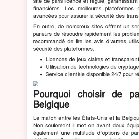
site de paris licencé et régulé, garantissan
financières. Les meilleures plateformes 
avancées pour assurer la sécurité des trans
En outre, de nombreux sites offrent un serv
parieurs de résoudre rapidement les problèm
recommandé de lire les avis d’autres utilis
sécurité des plateformes.
Licences de jeux claires et transparen
Utilisation de technologies de cryptag
Service clientèle disponible 24/7 pour 
Pourquoi choisir de p
Belgique
Le match entre les États-Unis et la Belgiq
Non seulement il met en avant deux équipe
également une multitude d’options de par