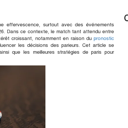
ine effervescence, surtout avec des événements
. Dans ce contexte, le match tant attendu entre
intérêt croissant, notamment en raison du
pronostic
fluencer les décisions des parieurs. Cet article se
insi que les meilleures stratégies de paris pour