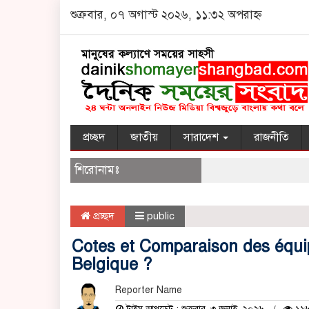
শুক্রবার, ০৭ অগাস্ট ২০২৬, ১১:৩২ অপরাহ্ন
প্রচ্ছদ
জাতীয়
সারাদেশ
রাজনীতি
শিরোনামঃ
প্রচ্ছদ
public
Cotes et Comparaison des équi
Belgique ?
Reporter Name