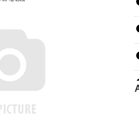
 বার পড়া হয়েছে
g