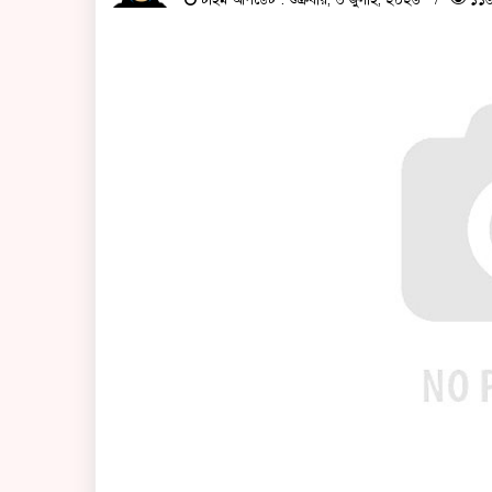
টাইম আপডেট : শুক্রবার, ৩ জুলাই, ২০২৬
১১৬