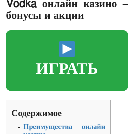
Vodka онлайн казино –
бонусы и акции
ИГРАТЬ
Содержимое
Преимущества онлайн