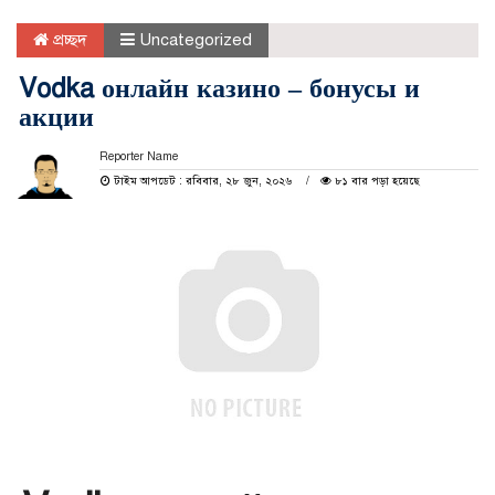
প্রচ্ছদ
Uncategorized
Vodka онлайн казино – бонусы и
акции
Reporter Name
টাইম আপডেট : রবিবার, ২৮ জুন, ২০২৬
৮১ বার পড়া হয়েছে