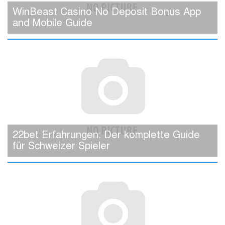
WinBeast Casino No Deposit Bonus App
and Mobile Guide
22bet Erfahrungen: Der komplette Guide
für Schweizer Spieler