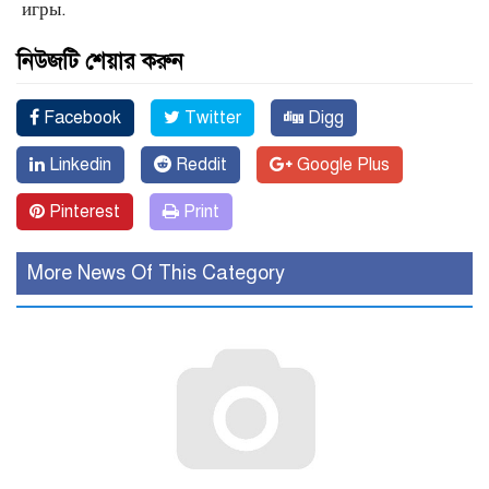
игры.
নিউজটি শেয়ার করুন
Facebook
Twitter
Digg
Linkedin
Reddit
Google Plus
Pinterest
Print
More News Of This Category