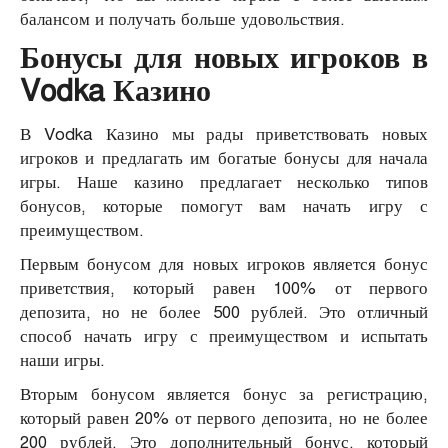
балансом и получать больше удовольствия.
Бонусы для новых игроков в
Vodka Казино
В Vodka Казино мы рады приветствовать новых
игроков и предлагать им богатые бонусы для начала
игры. Наше казино предлагает несколько типов
бонусов, которые помогут вам начать игру с
преимуществом.
Первым бонусом для новых игроков является бонус
приветствия, который равен 100% от первого
депозита, но не более 500 рублей. Это отличный
способ начать игру с преимуществом и испытать
наши игры.
Вторым бонусом является бонус за регистрацию,
который равен 20% от первого депозита, но не более
200 рублей. Это дополнительный бонус, который