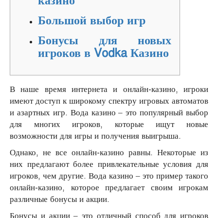
казино
Большой выбор игр
Бонусы для новых
игроков в Vodka Казино
В наше время интернета и онлайн-казино, игроки
имеют доступ к широкому спектру игровых автоматов
и азартных игр. Вода казино – это популярный выбор
для многих игроков, которые ищут новые
возможности для игры и получения выигрыша.
Однако, не все онлайн-казино равны. Некоторые из
них предлагают более привлекательные условия для
игроков, чем другие. Вода казино – это пример такого
онлайн-казино, которое предлагает своим игрокам
различные бонусы и акции.
Бонусы и акции – это отличный способ для игроков