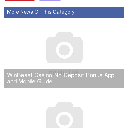
More News Of This Category
WinBeast Casino No Deposit Bonus App
and Mobile Guide