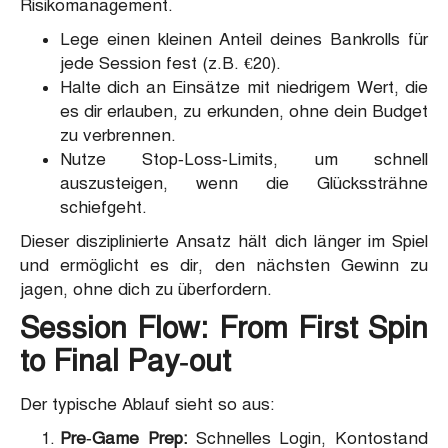
Risikomanagement.
Lege einen kleinen Anteil deines Bankrolls für
jede Session fest (z.B. €20).
Halte dich an Einsätze mit niedrigem Wert, die
es dir erlauben, zu erkunden, ohne dein Budget
zu verbrennen.
Nutze Stop‑Loss‑Limits, um schnell
auszusteigen, wenn die Glückssträhne
schiefgeht.
Dieser disziplinierte Ansatz hält dich länger im Spiel
und ermöglicht es dir, den nächsten Gewinn zu
jagen, ohne dich zu überfordern.
Session Flow: From First Spin
to Final Pay‑out
Der typische Ablauf sieht so aus:
Pre‑Game Prep:
Schnelles Login, Kontostand