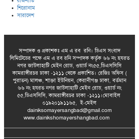
রাজনীতি
শিরোনাম
সারাদেশ
সম্পাদক ও প্রকাশকঃ এম এ রব রনি। ডিএস সংবাদ
লিমিটেডের পক্ষে এম এ রব রনি সম্পাদক কর্তৃক ৬৬ নং হযরত
নগর জাউলাহাটি মেইন রোড, ওয়ার্ড নং৫৫,ডিএসসিসি
কামরাঙ্গীরচর ঢাকা -১২১১ থেকে প্রকাশিত। রেজিঃ অফিস (
পুরাতন) মালঞ্চ, শাক্তা ইউনিয়ন, কেরানীগঞ্জ ঢাকা, বর্তমান
৬৬ নং হযরত নগর জাউলাহাটি মেইন রোড, ওয়ার্ড নং
৫৫,ডিএসসিসি, কামরাঙ্গীরচর ঢাকা -১২১১।মোবাইল
০১৯২০১৯১১৬৫, ই-মেইল
dainiksomayersangbad@gmail.com
www.dainikshomayershangbad.com