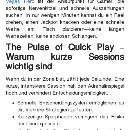
Vegas Hero
ist der Anlaufpunkt für Gamer, die
sofortige Nervenkitzel und schnelle Auszahlungen
suchen. In nur wenigen Minuten kannst du ein Reel
drehen, einen Jackpot knacken oder eine schnelle
Wette am Tisch platzieren—keine langen
Wartezeiten, keine endlosen Schlangen.
The Pulse of Quick Play –
Warum kurze Sessions
wichtig sind
Wenn du in der Zone bist, zählt jede Sekunde. Eine
kurze, intensivere Session hält den Adrenalinspiegel
hoch und verhindert Entscheidungsmüdigkeit.
Schnelle Entscheidungszyklen ermöglichen es
dir, mehrere Strategien zu testen.
Kurzzeitige Spielphasen verringern das Risiko
der Überexposition.