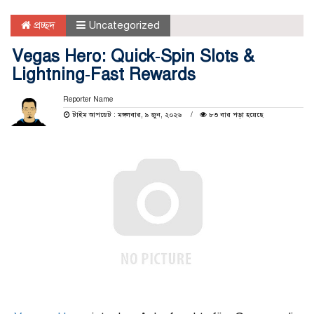
প্রচ্ছদ
Uncategorized
Vegas Hero: Quick‑Spin Slots &
Lightning‑Fast Rewards
Reporter Name
টাইম আপডেট : মঙ্গলবার, ৯ জুন, ২০২৬
৮৩ বার পড়া হয়েছে