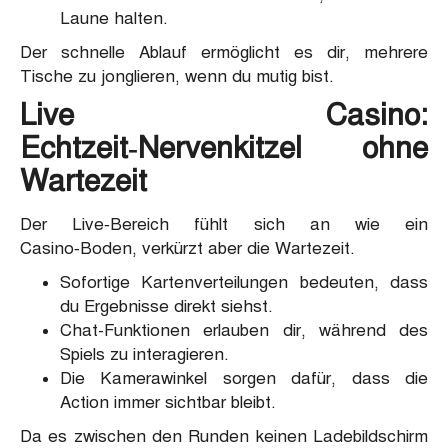
Laune halten.
Der schnelle Ablauf ermöglicht es dir, mehrere
Tische zu jonglieren, wenn du mutig bist.
Live Casino:
Echtzeit‑Nervenkitzel ohne
Wartezeit
Der Live‑Bereich fühlt sich an wie ein
Casino‑Boden, verkürzt aber die Wartezeit.
Sofortige Kartenverteilungen bedeuten, dass
du Ergebnisse direkt siehst.
Chat-Funktionen erlauben dir, während des
Spiels zu interagieren.
Die Kamerawinkel sorgen dafür, dass die
Action immer sichtbar bleibt.
Da es zwischen den Runden keinen Ladebildschirm