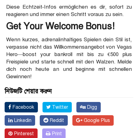
Diese Echtzeit‑Infos ermöglichen es dir, sofort zu
reagieren und immer einen Schritt voraus zu sein.
Get Your Welcome Bonus!
Wenn kurzes, adrenalinhaltiges Spielen dein Stil ist,
verpasse nicht das Willkommensangebot von Vegas
Hero—boost your bankroll mit bis zu €500 plus
Freispiele und starte schnell mit den Walzen. Melde
dich noch heute an und beginne mit schnellen
Gewinnen!
নিউজটি শেয়ার করুন
Facebook
Twitter
Digg
Linkedin
Reddit
Google Plus
Pinterest
Print