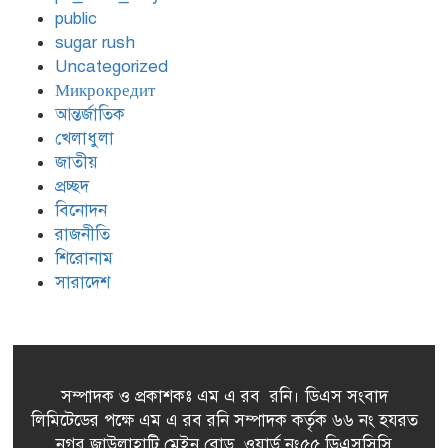
৯
Wygrane i Sloty o Wysokiej
public
Intensywności dla
sugar rush
Nowoczesnego Gracza
Uncategorized
Микрокредит
Golden Panda: Fast‑Track
আন্তর্জাতিক
১০
Gaming for the Modern
খেলাধুলা
Player
জাতীয়
প্রচ্ছদ
বিনোদন
রাজনীতি
শিরোনাম
সারাদেশ
সম্পাদক ও প্রকাশকঃ এম এ রব রনি। ডিএস সংবাদ
লিমিটেডের পক্ষে এম এ রব রনি সম্পাদক কর্তৃক ৬৬ নং হযরত
নগর জাউলাহাটি মেইন রোড, ওয়ার্ড নং৫৫,ডিএসসিসি