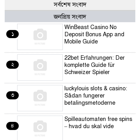
সর্বশেষ সংবাদ
জনপ্রিয় সংবাদ
WinBeast Casino No
১
Deposit Bonus App and
Mobile Guide
22bet Erfahrungen: Der
২
komplette Guide für
Schweizer Spieler
luckylouis slots & casino:
৩
Sådan fungerer
betalingsmetoderne
Spilleautomaten free spins
৪
– hvad du skal vide