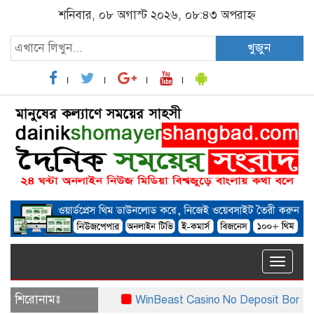
শনিবার, ০৮ অগাস্ট ২০২৬, ০৮:৪৩ অপরাহ্ন
খুজুন
Toggle
naviga
শিরোনামঃ
WinBeast Casino No Deposit Bonus Ap