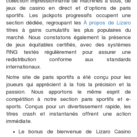
collection impressionnante de machines à sous, de
jeux de casino en direct et d’options de paris
sportifs. Les jackpots progressifs occupent une
section dédiée, regroupant les
À propos de Lizaro
titres à gains cumulatifs les plus populaires du
marché. Nous constatons également la présence
de jeux équitables certifiés, avec des systèmes
RNG testés régulièrement pour assurer une
redistribution conforme aux standards
internationaux.
Notre site de paris sportifs a été conçu pour les
joueurs qui apprécient à la fois la précision et la
passion. Nous apportons le même esprit de
compétition à notre section paris sportifs et e-
sports. Conçus pour un divertissement rapide, les
titres crash et instantanés offrent une action
immédiate.
Le bonus de bienvenue de Lizaro Casino