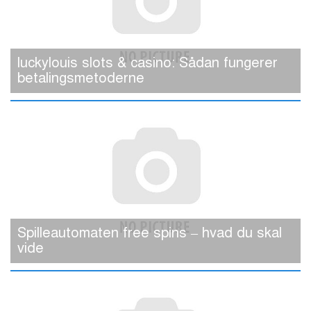
luckylouis slots & casino: Sådan fungerer
betalingsmetoderne
Spilleautomaten free spins – hvad du skal
vide