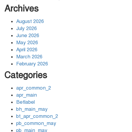
Archives
Spilleautomaten free spins:
৫
betalingsmetoder og
August 2026
udbetalingshastighed
July 2026
guide for danske spillere
June 2026
OneCasino DK guide –
May 2026
৬
bonus, betaling, mobilapp
April 2026
og sikkerhed
March 2026
February 2026
Coronavirus disease 2019
Categories
৭
apr_common_2
apr_main
৩০ সেপ্টেম্বরের মধ্যে আয়কর
Betlabel
৮
রিটার্ন দিলে মিলবে কর রেয়াত
bh_main_may
bt_apr_common_2
pb_common_may
Starda Casino: Szybkie
pb_main_may