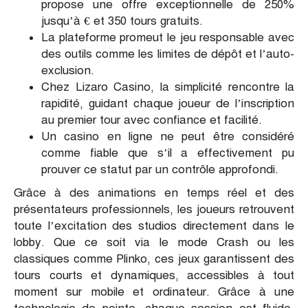
propose une offre exceptionnelle de 250%
jusqu’à € et 350 tours gratuits.
La plateforme promeut le jeu responsable avec
des outils comme les limites de dépôt et l’auto-
exclusion.
Chez Lizaro Casino, la simplicité rencontre la
rapidité, guidant chaque joueur de l’inscription
au premier tour avec confiance et facilité.
Un casino en ligne ne peut être considéré
comme fiable que s’il a effectivement pu
prouver ce statut par un contrôle approfondi.
Grâce à des animations en temps réel et des
présentateurs professionnels, les joueurs retrouvent
toute l’excitation des studios directement dans le
lobby. Que ce soit via le mode Crash ou les
classiques comme Plinko, ces jeux garantissent des
tours courts et dynamiques, accessibles à tout
moment sur mobile et ordinateur. Grâce à une