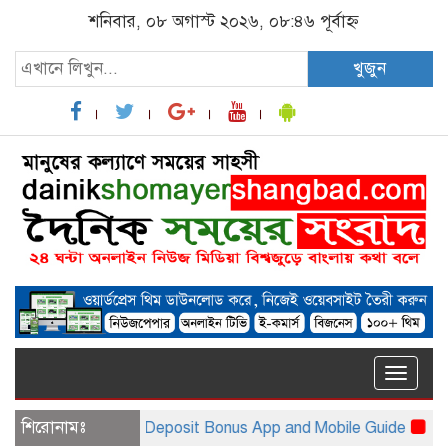
শনিবার, ০৮ অগাস্ট ২০২৬, ০৮:৪৬ পূর্বাহ্ন
খুজুন
Toggle
naviga
শিরোনামঃ
east Casino No Deposit Bonus App and Mobile Guide
22bet 