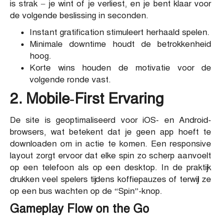
is strak – je wint of je verliest, en je bent klaar voor
de volgende beslissing in seconden.
Instant gratification stimuleert herhaald spelen.
Minimale downtime houdt de betrokkenheid
hoog.
Korte wins houden de motivatie voor de
volgende ronde vast.
2. Mobile‑First Ervaring
De site is geoptimaliseerd voor iOS- en Android-
browsers, wat betekent dat je geen app hoeft te
downloaden om in actie te komen. Een responsive
layout zorgt ervoor dat elke spin zo scherp aanvoelt
op een telefoon als op een desktop. In de praktijk
drukken veel spelers tijdens koffiepauzes of terwijl ze
op een bus wachten op de “Spin”-knop.
Gameplay Flow on the Go