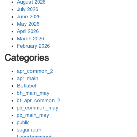
August 2026
udbetalingshastighed
July 2026
guide for danske spillere
June 2026
OneCasino DK guide –
May 2026
৬
bonus, betaling, mobilapp
April 2026
og sikkerhed
March 2026
February 2026
Coronavirus disease 2019
Categories
৭
apr_common_2
apr_main
৩০ সেপ্টেম্বরের মধ্যে আয়কর
Betlabel
৮
রিটার্ন দিলে মিলবে কর রেয়াত
bh_main_may
bt_apr_common_2
pb_common_may
Starda Casino: Szybkie
pb_main_may
৯
Wygrane i Sloty o Wysokiej
public
Intensywności dla
sugar rush
Nowoczesnego Gracza