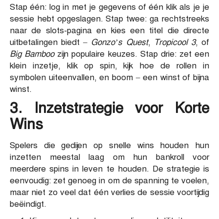
Stap één: log in met je gegevens of één klik als je je
sessie hebt opgeslagen. Stap twee: ga rechtstreeks
naar de slots-pagina en kies een titel die directe
uitbetalingen biedt –
Gonzo’s Quest
,
Tropicool 3
, of
Big Bamboo
zijn populaire keuzes. Stap drie: zet een
klein inzetje, klik op spin, kijk hoe de rollen in
symbolen uiteenvallen, en boom – een winst of bijna
winst.
3. Inzetstrategie voor Korte
Wins
Spelers die gedijen op snelle wins houden hun
inzetten meestal laag om hun bankroll voor
meerdere spins in leven te houden. De strategie is
eenvoudig: zet genoeg in om de spanning te voelen,
maar niet zo veel dat één verlies de sessie voortijdig
beëindigt.