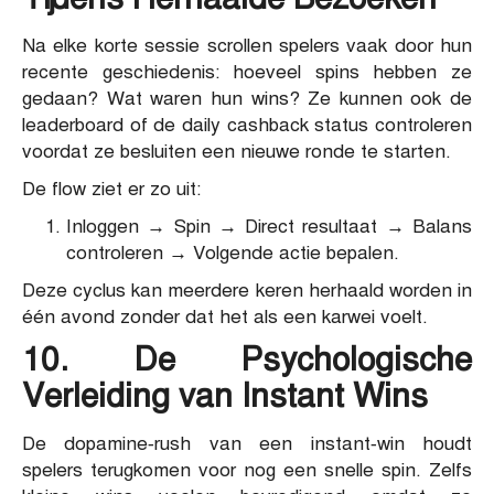
Na elke korte sessie scrollen spelers vaak door hun
recente geschiedenis: hoeveel spins hebben ze
gedaan? Wat waren hun wins? Ze kunnen ook de
leaderboard of de daily cashback status controleren
voordat ze besluiten een nieuwe ronde te starten.
De flow ziet er zo uit:
Inloggen → Spin → Direct resultaat → Balans
controleren → Volgende actie bepalen.
Deze cyclus kan meerdere keren herhaald worden in
één avond zonder dat het als een karwei voelt.
10. De Psychologische
Verleiding van Instant Wins
De dopamine‑rush van een instant‑win houdt
spelers terugkomen voor nog een snelle spin. Zelfs