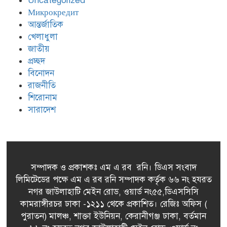
Uncategorized
Микрокредит
Golden Panda: Fast‑Track
আন্তর্জাতিক
১০
Gaming for the Modern
খেলাধুলা
Player
জাতীয়
প্রচ্ছদ
বিনোদন
রাজনীতি
শিরোনাম
সারাদেশ
সম্পাদক ও প্রকাশকঃ এম এ রব রনি। ডিএস সংবাদ
লিমিটেডের পক্ষে এম এ রব রনি সম্পাদক কর্তৃক ৬৬ নং হযরত
নগর জাউলাহাটি মেইন রোড, ওয়ার্ড নং৫৫,ডিএসসিসি
কামরাঙ্গীরচর ঢাকা -১২১১ থেকে প্রকাশিত। রেজিঃ অফিস (
পুরাতন) মালঞ্চ, শাক্তা ইউনিয়ন, কেরানীগঞ্জ ঢাকা, বর্তমান