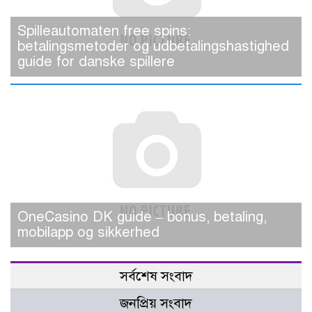
Spilleautomaten free spins:
betalingsmetoder og udbetalingshastighed
guide for danske spillere
OneCasino DK guide – bonus, betaling,
mobilapp og sikkerhed
সর্বশেষ সংবাদ
জনপ্রিয় সংবাদ