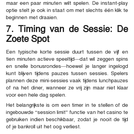
maar een paar minuten wilt spelen. De instant‑play
optie stelt je ook in staat om met slechts één klik te
beginnen met draaien.
7. Timing van de Sessie: De
Zoete Spot
Een typische korte sessie duurt tussen de vijf en
tien minuten actieve speeltijd—dat wil zeggen spins
en snelle bonusrondes—hoewel je langer ingelogd
kunt blijven tijdens pauzes tussen sessies. Spelers
plannen deze mini‑sessies vaak tijdens lunchpauzes
of na het diner, wanneer ze vrij zijn maar niet klaar
voor een hele dag spelen.
Het belangrijkste is om een timer in te stellen of de
ingebouwde “session limit” functie van het casino te
gebruiken indien beschikbaar, zodat je nooit de tijd
of je bankroll uit het oog verliest.