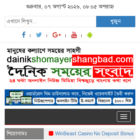
শুক্রবার, ০৭ অগাস্ট ২০২৬, ০৮:০৫ অপরাহ্ন
খুজুন
Toggle
naviga
শিরোনামঃ
WinBeast Casino No Deposit Bonus App a