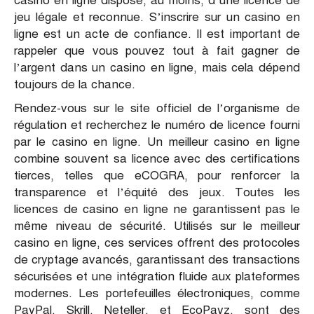
casino en ligne dispose, au moins, d’une licence de
jeu légale et reconnue. S’inscrire sur un casino en
ligne est un acte de confiance. Il est important de
rappeler que vous pouvez tout à fait gagner de
l’argent dans un casino en ligne, mais cela dépend
toujours de la chance.
Rendez-vous sur le site officiel de l’organisme de
régulation et recherchez le numéro de licence fourni
par le casino en ligne. Un meilleur casino en ligne
combine souvent sa licence avec des certifications
tierces, telles que eCOGRA, pour renforcer la
transparence et l’équité des jeux. Toutes les
licences de casino en ligne ne garantissent pas le
même niveau de sécurité. Utilisés sur le meilleur
casino en ligne, ces services offrent des protocoles
de cryptage avancés, garantissant des transactions
sécurisées et une intégration fluide aux plateformes
modernes. Les portefeuilles électroniques, comme
PayPal, Skrill, Neteller, et EcoPayz, sont des