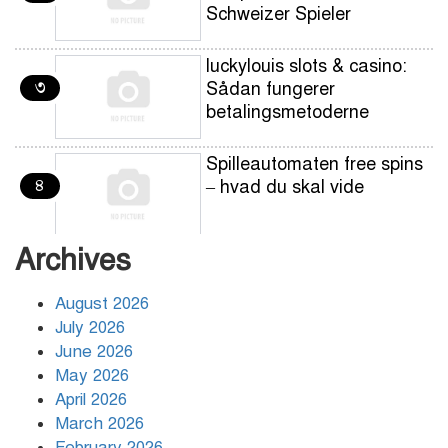
Schweizer Spieler
luckylouis slots & casino:
৩
Sådan fungerer
betalingsmetoderne
Spilleautomaten free spins
৪
– hvad du skal vide
Archives
Spilleautomaten free spins:
৫
betalingsmetoder og
August 2026
udbetalingshastighed
July 2026
guide for danske spillere
June 2026
OneCasino DK guide –
May 2026
৬
bonus, betaling, mobilapp
April 2026
og sikkerhed
March 2026
February 2026