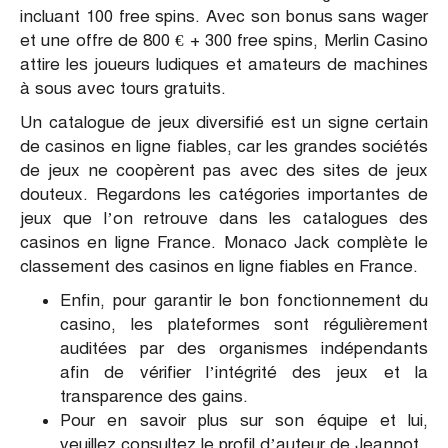
incluant 100 free spins. Avec son bonus sans wager
et une offre de 800 € + 300 free spins, Merlin Casino
attire les joueurs ludiques et amateurs de machines
à sous avec tours gratuits.
Un catalogue de jeux diversifié est un signe certain
de casinos en ligne fiables, car les grandes sociétés
de jeux ne coopèrent pas avec des sites de jeux
douteux. Regardons les catégories importantes de
jeux que l’on retrouve dans les catalogues des
casinos en ligne France. Monaco Jack complète le
classement des casinos en ligne fiables en France.
Enfin, pour garantir le bon fonctionnement du
casino, les plateformes sont régulièrement
auditées par des organismes indépendants
afin de vérifier l’intégrité des jeux et la
transparence des gains.
Pour en savoir plus sur son équipe et lui,
veuillez consultez le profil d’auteur de Jeannot.