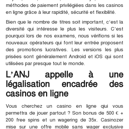
méthodes de paiement privilégiées dans les casinos
en ligne grâce à leur rapidité, sécurité et flexibilité.
Bien que le nombre de titres soit important, c’est la
diversité qui intéresse le plus les visiteurs. C’est
pourquoi lors de nos examens, nous vérifions si les
nouveaux opérateurs qui font leur entrée proposent
des promotions lucratives. Les versions les plus
prisées sont généralement Android et iOS qui sont
utilisées par presque tout le monde.
L’ANJ appelle à une
légalisation encadrée des
casinos en ligne
Vous cherchez un casino en ligne qiui vous
permettra de jouer partout ? Son bonus de 500 € +
200 free spins et un wagering de 35x. Casinozer
mise sur une offre mobile sans wager exclusive