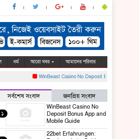
ল
ধর্ম
আরো খবর
আমাদের পরিবার
WinBeast Casino No Deposit Bonus App and Mobil
সর্বশেষ সংবাদ
জনপ্রিয় সংবাদ
WinBeast Casino No
১
Deposit Bonus App and
Mobile Guide
22bet Erfahrungen: