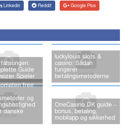
Linkedin
Reddit
Google Plus
luckylouis slots &
rfahrungen:
casino: Sådan
plette Guide
fungerer
eizer Spieler
betalingsmetoderne
tomaten free
gsmetoder og
ingshastighed
OneCasino DK guide –
or danske
bonus, betaling,
mobilapp og sikkerhed