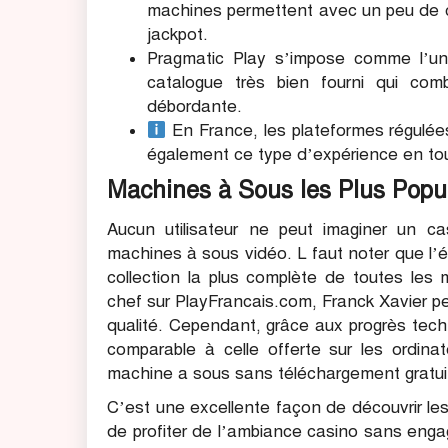
machines permettent avec un peu de c
jackpot.
Pragmatic Play s’impose comme l’u
catalogue très bien fourni qui combi
débordante.
En France, les plateformes régulées
également ce type d’expérience en tout
Machines à Sous les Plus Popu
Aucun utilisateur ne peut imaginer un 
machines à sous vidéo. L faut noter que l’équ
collection la plus complète de toutes les
chef sur PlayFrancais.com, Franck Xavier p
qualité. Cependant, grâce aux progrès tech
comparable à celle offerte sur les ordina
machine a sous sans téléchargement gratuite
C’est une excellente façon de découvrir les
de profiter de l’ambiance casino sans enga