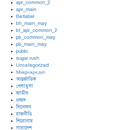
apr_common_2
apr_main
৩০ সেপ্টেম্বরের মধ্যে আয়কর
Betlabel
৮
রিটার্ন দিলে মিলবে কর রেয়াত
bh_main_may
bt_apr_common_2
pb_common_may
Starda Casino: Szybkie
pb_main_may
৯
Wygrane i Sloty o Wysokiej
public
Intensywności dla
sugar rush
Nowoczesnego Gracza
Uncategorized
Микрокредит
Golden Panda: Fast‑Track
আন্তর্জাতিক
১০
Gaming for the Modern
খেলাধুলা
Player
জাতীয়
প্রচ্ছদ
বিনোদন
রাজনীতি
শিরোনাম
সারাদেশ