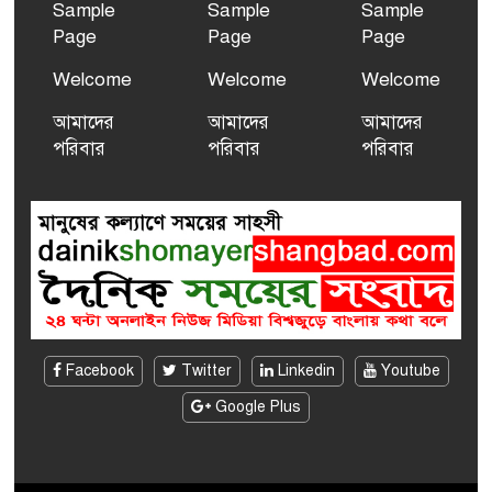
Sample
Sample
Sample
Page
Page
Page
Welcome
Welcome
Welcome
আমাদের
আমাদের
আমাদের
পরিবার
পরিবার
পরিবার
Facebook
Twitter
Linkedin
Youtube
Google Plus