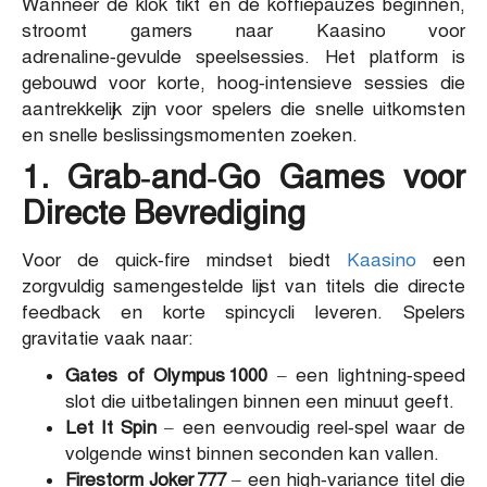
Wanneer de klok tikt en de koffiepauzes beginnen,
stroomt gamers naar Kaasino voor
adrenaline‑gevulde speelsessies. Het platform is
gebouwd voor korte, hoog‑intensieve sessies die
aantrekkelijk zijn voor spelers die snelle uitkomsten
en snelle beslissingsmomenten zoeken.
1. Grab‑and‑Go Games voor
Directe Bevrediging
Voor de quick‑fire mindset biedt
Kaasino
een
zorgvuldig samengestelde lijst van titels die directe
feedback en korte spincycli leveren. Spelers
gravitatie vaak naar:
Gates of Olympus 1000
– een lightning‑speed
slot die uitbetalingen binnen een minuut geeft.
Let It Spin
– een eenvoudig reel‑spel waar de
volgende winst binnen seconden kan vallen.
Firestorm Joker 777
– een high‑variance titel die