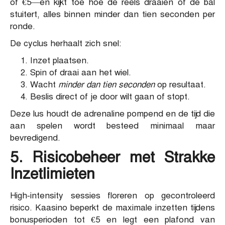
of €5—en kijkt toe hoe de reels draaien of de bal
stuitert, alles binnen minder dan tien seconden per
ronde.
De cyclus herhaalt zich snel:
Inzet plaatsen.
Spin of draai aan het wiel.
Wacht
minder dan tien seconden
op resultaat.
Beslis direct of je door wilt gaan of stopt.
Deze lus houdt de adrenaline pompend en de tijd die
aan spelen wordt besteed minimaal maar
bevredigend.
5. Risicobeheer met Strakke
Inzetlimieten
High‑intensity sessies floreren op gecontroleerd
risico. Kaasino beperkt de maximale inzetten tijdens
bonusperioden tot €5 en legt een plafond van