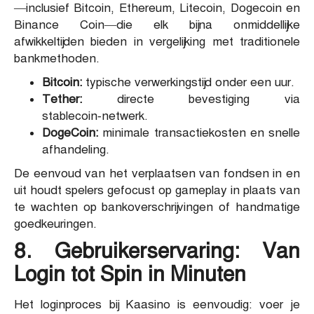
—inclusief Bitcoin, Ethereum, Litecoin, Dogecoin en
Binance Coin—die elk bijna onmiddellijke
afwikkeltijden bieden in vergelijking met traditionele
bankmethoden.
Bitcoin:
typische verwerkingstijd onder een uur.
Tether:
directe bevestiging via
stablecoin‑netwerk.
DogeCoin:
minimale transactiekosten en snelle
afhandeling.
De eenvoud van het verplaatsen van fondsen in en
uit houdt spelers gefocust op gameplay in plaats van
te wachten op bankoverschrijvingen of handmatige
goedkeuringen.
8. Gebruikerservaring: Van
Login tot Spin in Minuten
Het loginproces bij Kaasino is eenvoudig: voer je