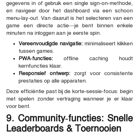
gegevens in of gebruik een single sign‑on‑methode,
en navigeer door het dashboard via een schoon
menu‑lay-out. Van daaruit is het selecteren van een
game een directe actie—je bent binnen enkele
minuten na inloggen aan je eerste spin.
Vereenvoudigde navigatie:
minimaliseert klikken
tussen games.
PWA‑functies:
offline caching houdt
kernfuncties klaar.
Responsief ontwerp:
zorgt voor consistente
prestaties op alle apparaten.
Deze efficiëntie past bij de korte‑sessie‑focus: begin
met spelen zonder vertraging wanneer je er klaar
voor bent.
9. Community‑functies: Snelle
Leaderboards & Toernooien