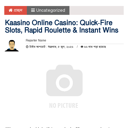
প্রচ্ছদ
Uncategorized
Kaasino Online Casino: Quick‑Fire
Slots, Rapid Roulette & Instant Wins
Reporter Name
টাইম আপডেট : শুক্রবার, ৫ জুন, ২০২৬
৯৬ বার পড়া হয়েছে