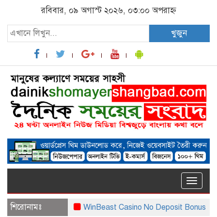
রবিবার, ০৯ অগাস্ট ২০২৬, ০৩:০০ অপরাহ্ন
খুজুন
Toggle
naviga
শিরোনামঃ
WinBeast Casino No Deposit Bonus App an