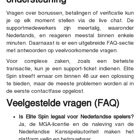
Vragen over bonussen, betalingen of verificatie kun
je op elk moment stellen via de live chat. De
supportmedewerkers zijn meertalig, waaronder
Nederlands, en reageren meestal binnen enkele
minuten. Daarnaast is er een uitgebreide FAQ‑sectie
met antwoorden op veelvoorkomende vragen.
Voor complexe zaken, zoals een betwiste
transactie, kun je een support‑ticket indienen. Elite
Spin streeft ernaar om binnen 48 uur een oplossing
te bieden, maar de meeste problemen worden al in
de eerste contactfase opgelost.
Veelgestelde vragen (FAQ)
Is Elite Spin legaal voor Nederlandse spelers?
Ja, de MGA‑licentie en de naleving van de
Nederlandse Kansspelautoriteit maken het
platform veilig en betrouwbaar.