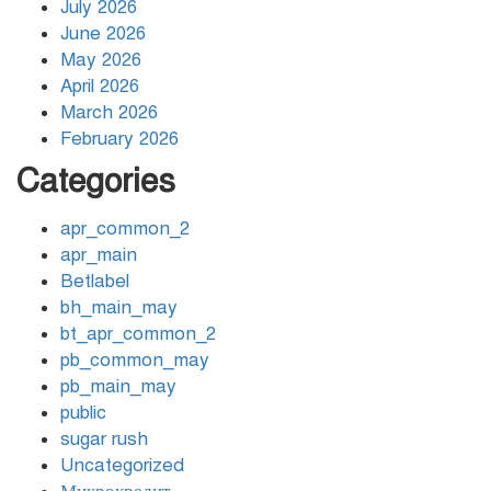
July 2026
guide for danske spillere
June 2026
OneCasino DK guide –
May 2026
৬
bonus, betaling, mobilapp
April 2026
og sikkerhed
March 2026
February 2026
Coronavirus disease 2019
Categories
৭
apr_common_2
apr_main
৩০ সেপ্টেম্বরের মধ্যে আয়কর
Betlabel
৮
রিটার্ন দিলে মিলবে কর রেয়াত
bh_main_may
bt_apr_common_2
pb_common_may
Starda Casino: Szybkie
pb_main_may
৯
Wygrane i Sloty o Wysokiej
public
Intensywności dla
sugar rush
Nowoczesnego Gracza
Uncategorized