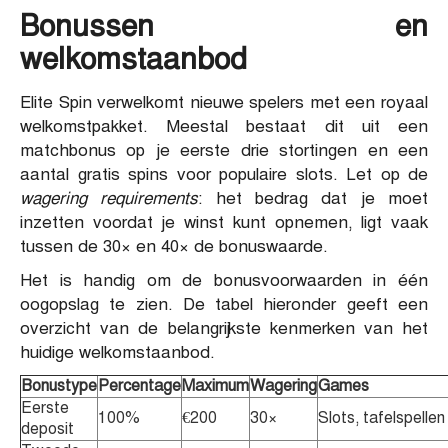
Bonussen en
welkomstaanbod
Elite Spin verwelkomt nieuwe spelers met een royaal
welkomstpakket. Meestal bestaat dit uit een
matchbonus op je eerste drie stortingen en een
aantal gratis spins voor populaire slots. Let op de
wagering requirements
: het bedrag dat je moet
inzetten voordat je winst kunt opnemen, ligt vaak
tussen de 30× en 40× de bonuswaarde.
Het is handig om de bonusvoorwaarden in één
oogopslag te zien. De tabel hieronder geeft een
overzicht van de belangrijkste kenmerken van het
huidige welkomstaanbod.
Bonustype
Percentage
Maximum
Wagering
Games
Eerste
100%
€200
30×
Slots, tafelspellen
deposit