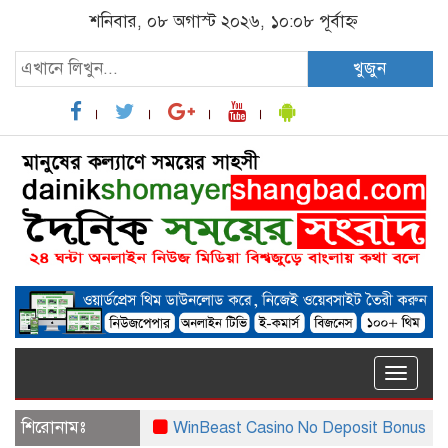
শনিবার, ০৮ অগাস্ট ২০২৬, ১০:০৮ পূর্বাহ্ন
খুজুন
Toggle
naviga
শিরোনামঃ
WinBeast Casino No Deposit Bonus App an