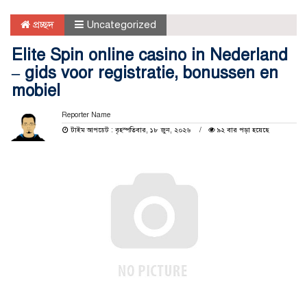
প্রচ্ছদ
Uncategorized
Elite Spin online casino in Nederland
– gids voor registratie, bonussen en
mobiel
Reporter Name
টাইম আপডেট : বৃহস্পতিবার, ১৮ জুন, ২০২৬
৯২ বার পড়া হয়েছে