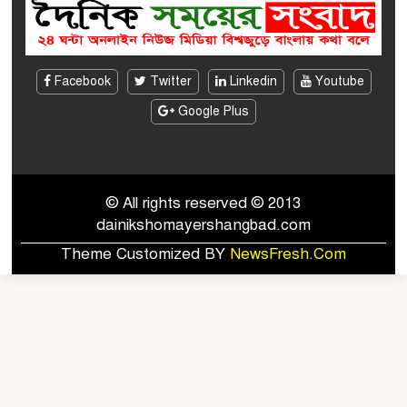
Facebook
Twitter
Linkedin
Youtube
Google Plus
© All rights reserved © 2013
dainikshomayershangbad.com
Theme Customized BY
NewsFresh.Com