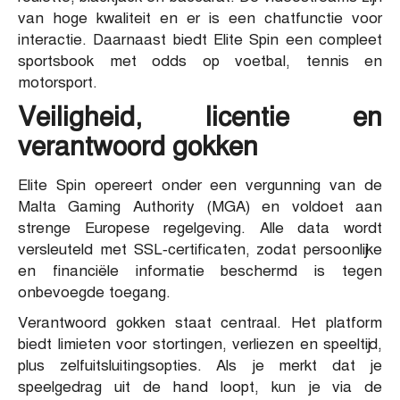
van hoge kwaliteit en er is een chatfunctie voor
interactie. Daarnaast biedt Elite Spin een compleet
sportsbook met odds op voetbal, tennis en
motorsport.
Veiligheid, licentie en
verantwoord gokken
Elite Spin opereert onder een vergunning van de
Malta Gaming Authority (MGA) en voldoet aan
strenge Europese regelgeving. Alle data wordt
versleuteld met SSL‑certificaten, zodat persoonlijke
en financiële informatie beschermd is tegen
onbevoegde toegang.
Verantwoord gokken staat centraal. Het platform
biedt limieten voor stortingen, verliezen en speeltijd,
plus zelfuitsluitingsopties. Als je merkt dat je
speelgedrag uit de hand loopt, kun je via de