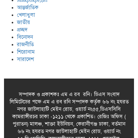
Микрокредит
Golden Panda: Fast‑Track
আন্তর্জাতিক
১০
Gaming for the Modern
খেলাধুলা
Player
জাতীয়
প্রচ্ছদ
বিনোদন
রাজনীতি
শিরোনাম
সারাদেশ
সম্পাদক ও প্রকাশকঃ এম এ রব রনি। ডিএস সংবাদ
লিমিটেডের পক্ষে এম এ রব রনি সম্পাদক কর্তৃক ৬৬ নং হযরত
নগর জাউলাহাটি মেইন রোড, ওয়ার্ড নং৫৫,ডিএসসিসি
কামরাঙ্গীরচর ঢাকা -১২১১ থেকে প্রকাশিত। রেজিঃ অফিস (
পুরাতন) মালঞ্চ, শাক্তা ইউনিয়ন, কেরানীগঞ্জ ঢাকা, বর্তমান
৬৬ নং হযরত নগর জাউলাহাটি মেইন রোড, ওয়ার্ড নং