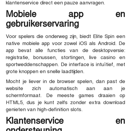
klantenservice direct een pauze aanvragen.
Mobiele app en
gebruikerservaring
Voor spelers die onderweg zijn, biedt Elite Spin een
native mobiele app voor zowel iOS als Android. De
app bevat alle functies van de desktopversie:
registratie, bonussen, stortingen, live casino en
sportweddenschappen. De interface is intuïtief, met
grote knoppen en snelle laadtijden.
Mocht je liever in de browser spelen, dan past de
website zich automatisch aan aan je
schermformaat. De meeste games draaien op
HTML5, dus je kunt zelfs zonder extra download
genieten van high‑definition slots.
Klantenservice en
ondersteuning