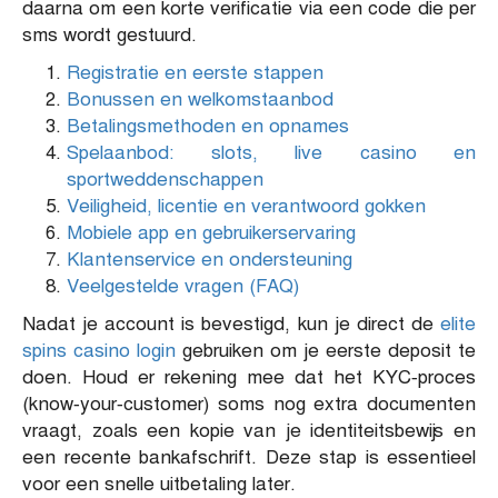
daarna om een korte verificatie via een code die per
sms wordt gestuurd.
Registratie en eerste stappen
Bonussen en welkomstaanbod
Betalingsmethoden en opnames
Spelaanbod: slots, live casino en
sportweddenschappen
Veiligheid, licentie en verantwoord gokken
Mobiele app en gebruikerservaring
Klantenservice en ondersteuning
Veelgestelde vragen (FAQ)
Nadat je account is bevestigd, kun je direct de
elite
spins casino login
gebruiken om je eerste deposit te
doen. Houd er rekening mee dat het KYC‑proces
(know‑your‑customer) soms nog extra documenten
vraagt, zoals een kopie van je identiteitsbewijs en
een recente bankafschrift. Deze stap is essentieel
voor een snelle uitbetaling later.