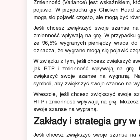
Zmienność (Variance) jest wskaźnikiem, któ
pojawić. W przypadku gry Chicken Road 
mogą się pojawić często, ale mogą być równ
Jeśli chcesz zwiększyć swoje szanse na
zmienność wpływają na grę. W przypadku g
że 96,5% wygranych pieniędzy wraca do 
oznacza, że wygrane mogą się pojawić częs
W związku z tym, jeśli chcesz zwiększyć s
jak RTP i zmienność wpływają na grę. M
zwiększyć swoje szanse na wygraną. Na
symboli, aby zwiększyć swoje szanse na wy
Wreszcie, jeśli chcesz zwiększyć swoje s
RTP i zmienność wpływają na grę. Możesz r
swoje szanse na wygraną.
Zakłady i strategia gry 
Jeśli chcesz zwiększyć swoje szanse na 