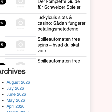
২
Der komplette Guide
für Schweizer Spieler
luckylouis slots &
৩
casino: Sådan fungerer
betalingsmetoderne
Spilleautomaten free
৪
spins – hvad du skal
vide
Spilleautomaten free
৫
spins:
Archives
betalingsmetoder og
udbetalingshastighed
August 2026
uide for danske spillere
July 2026
OneCasino DK guide –
June 2026
৬
bonus, betaling,
May 2026
mobilapp og sikkerhed
April 2026