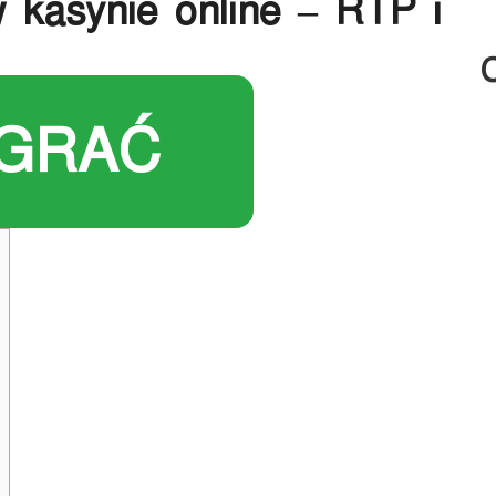
 kasynie online – RTP i
GRAĆ