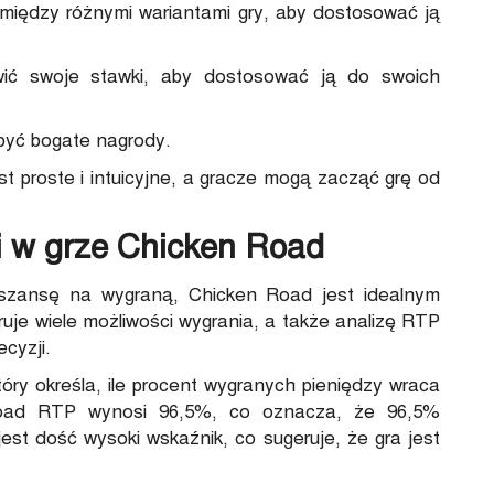
między różnymi wariantami gry, aby dostosować ją
ić swoje stawki, aby dostosować ją do swoich
być bogate nagrody.
t proste i intuicyjne, a gracze mogą zacząć grę od
i w grze Chicken Road
i szansę na wygraną, Chicken Road jest idealnym
uje wiele możliwości wygrania, a także analizę RTP
cyzji.
tóry określa, ile procent wygranych pieniędzy wraca
Road RTP wynosi 96,5%, co oznacza, że 96,5%
est dość wysoki wskaźnik, co sugeruje, że gra jest