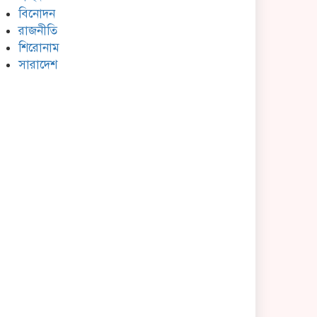
বিনোদন
রাজনীতি
শিরোনাম
সারাদেশ