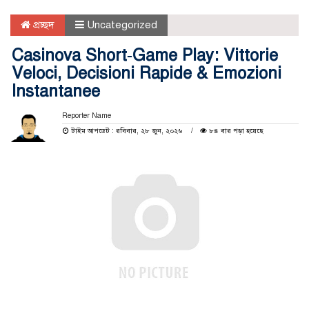
প্রচ্ছদ
Uncategorized
Casinova Short‑Game Play: Vittorie
Veloci, Decisioni Rapide & Emozioni
Instantanee
Reporter Name
টাইম আপডেট : রবিবার, ২৮ জুন, ২০২৬
৮৪ বার পড়া হয়েছে