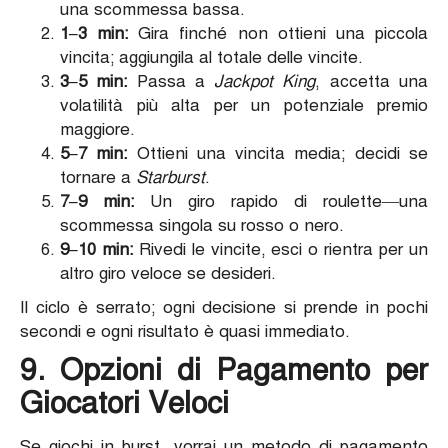
una scommessa bassa.
1–3 min:
Gira finché non ottieni una piccola
vincita; aggiungila al totale delle vincite.
3–5 min:
Passa a
Jackpot King
, accetta una
volatilità più alta per un potenziale premio
maggiore.
5–7 min:
Ottieni una vincita media; decidi se
tornare a
Starburst
.
7–9 min:
Un giro rapido di roulette—una
scommessa singola su rosso o nero.
9–10 min:
Rivedi le vincite, esci o rientra per un
altro giro veloce se desideri.
Il ciclo è serrato; ogni decisione si prende in pochi
secondi e ogni risultato è quasi immediato.
9. Opzioni di Pagamento per
Giocatori Veloci
Se giochi in burst, vorrai un metodo di pagamento