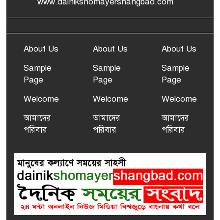
www.dainikshomayershangbad.com
About Us
About Us
About Us
Sample
Sample
Sample
Page
Page
Page
Welcome
Welcome
Welcome
আমাদের
আমাদের
আমাদের
পরিবার
পরিবার
পরিবার