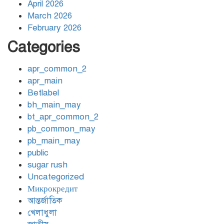
৬
bonus, betaling, mobilapp
April 2026
og sikkerhed
March 2026
February 2026
Coronavirus disease 2019
Categories
৭
apr_common_2
apr_main
৩০ সেপ্টেম্বরের মধ্যে আয়কর
Betlabel
৮
রিটার্ন দিলে মিলবে কর রেয়াত
bh_main_may
bt_apr_common_2
pb_common_may
Starda Casino: Szybkie
pb_main_may
৯
Wygrane i Sloty o Wysokiej
public
Intensywności dla
sugar rush
Nowoczesnego Gracza
Uncategorized
Микрокредит
Golden Panda: Fast‑Track
আন্তর্জাতিক
১০
Gaming for the Modern
খেলাধুলা
Player