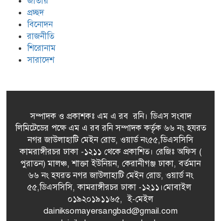
জাতীয়
প্রচ্ছদ
বিনোদন
রাজনীতি
শিরোনাম
সারাদেশ
সম্পাদক ও প্রকাশকঃ এম এ রব রনি। ডিএস সংবাদ
লিমিটেডের পক্ষে এম এ রব রনি সম্পাদক কর্তৃক ৬৬ নং হযরত
নগর জাউলাহাটি মেইন রোড, ওয়ার্ড নং৫৫,ডিএসসিসি
কামরাঙ্গীরচর ঢাকা -১২১১ থেকে প্রকাশিত। রেজিঃ অফিস (
পুরাতন) মালঞ্চ, শাক্তা ইউনিয়ন, কেরানীগঞ্জ ঢাকা, বর্তমান
৬৬ নং হযরত নগর জাউলাহাটি মেইন রোড, ওয়ার্ড নং
৫৫,ডিএসসিসি, কামরাঙ্গীরচর ঢাকা -১২১১।মোবাইল
০১৯২০১৯১১৬৫, ই-মেইল
dainiksomayersangbad@gmail.com