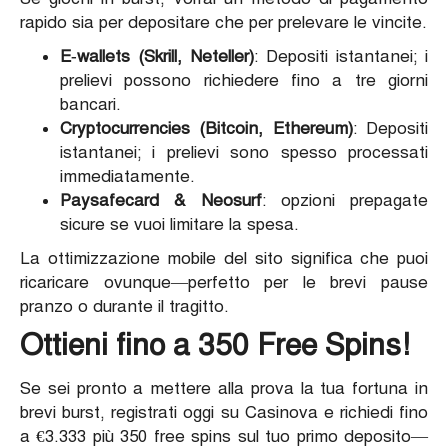
rapido sia per depositare che per prelevare le vincite.
E‑wallets (Skrill, Neteller)
: Depositi istantanei; i
prelievi possono richiedere fino a tre giorni
bancari.
Cryptocurrencies (Bitcoin, Ethereum)
: Depositi
istantanei; i prelievi sono spesso processati
immediatamente.
Paysafecard & Neosurf
: opzioni prepagate
sicure se vuoi limitare la spesa.
La ottimizzazione mobile del sito significa che puoi
ricaricare ovunque—perfetto per le brevi pause
pranzo o durante il tragitto.
Ottieni fino a 350 Free Spins!
Se sei pronto a mettere alla prova la tua fortuna in
brevi burst, registrati oggi su Casinova e richiedi fino
a €3.333 più 350 free spins sul tuo primo deposito—