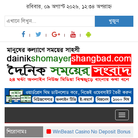
রবিবার, ০৯ অগাস্ট ২০২৬, ১২:৩৪ অপরাহ্ন
খুজুন
Toggle
naviga
শিরোনামঃ
WinBeast Casino No Deposit Bonus App an