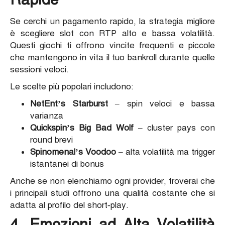
Se cerchi un pagamento rapido, la strategia migliore
è scegliere slot con RTP alto e bassa volatilità.
Questi giochi ti offrono vincite frequenti e piccole
che mantengono in vita il tuo bankroll durante quelle
sessioni veloci.
Le scelte più popolari includono:
NetEnt’s Starburst
– spin veloci e bassa
varianza
Quickspin’s Big Bad Wolf
– cluster pays con
round brevi
Spinomenal’s Voodoo
– alta volatilità ma trigger
istantanei di bonus
Anche se non elenchiamo ogni provider, troverai che
i principali studi offrono una qualità costante che si
adatta al profilo del short‑play.
4. Emozioni ad Alta Volatilità