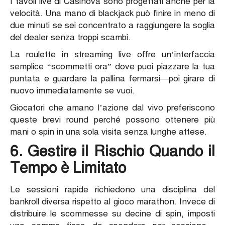
I tavoli live di Casinova sono progettati anche per la
velocità. Una mano di blackjack può finire in meno di
due minuti se sei concentrato a raggiungere la soglia
del dealer senza troppi scambi.
La roulette in streaming live offre un’interfaccia
semplice “scommetti ora” dove puoi piazzare la tua
puntata e guardare la pallina fermarsi—poi girare di
nuovo immediatamente se vuoi.
Giocatori che amano l’azione dal vivo preferiscono
queste brevi round perché possono ottenere più
mani o spin in una sola visita senza lunghe attese.
6. Gestire il Rischio Quando il
Tempo è Limitato
Le sessioni rapide richiedono una disciplina del
bankroll diversa rispetto al gioco marathon. Invece di
distribuire le scommesse su decine di spin, imposti