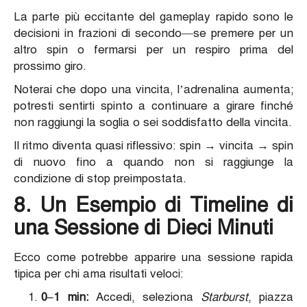
La parte più eccitante del gameplay rapido sono le
decisioni in frazioni di secondo—se premere per un
altro spin o fermarsi per un respiro prima del
prossimo giro.
Noterai che dopo una vincita, l’adrenalina aumenta;
potresti sentirti spinto a continuare a girare finché
non raggiungi la soglia o sei soddisfatto della vincita.
Il ritmo diventa quasi riflessivo: spin → vincita → spin
di nuovo fino a quando non si raggiunge la
condizione di stop preimpostata.
8. Un Esempio di Timeline di
una Sessione di Dieci Minuti
Ecco come potrebbe apparire una sessione rapida
tipica per chi ama risultati veloci:
0–1 min:
Accedi, seleziona
Starburst
, piazza