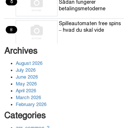
৩
Sådan fungerer
betalingsmetoderne
Spilleautomaten free spins
৪
– hvad du skal vide
Archives
Spilleautomaten free spins:
৫
betalingsmetoder og
August 2026
udbetalingshastighed
July 2026
guide for danske spillere
June 2026
OneCasino DK guide –
May 2026
৬
bonus, betaling, mobilapp
April 2026
og sikkerhed
March 2026
February 2026
Coronavirus disease 2019
Categories
৭
apr_common_2