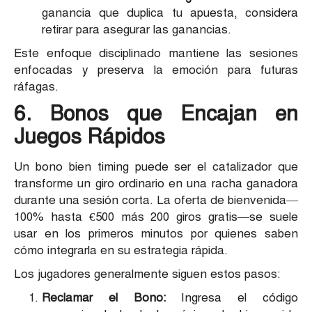
ganancia que duplica tu apuesta, considera
retirar para asegurar las ganancias.
Este enfoque disciplinado mantiene las sesiones
enfocadas y preserva la emoción para futuras
ráfagas.
6. Bonos que Encajan en
Juegos Rápidos
Un bono bien timing puede ser el catalizador que
transforme un giro ordinario en una racha ganadora
durante una sesión corta. La oferta de bienvenida—
100% hasta €500 más 200 giros gratis—se suele
usar en los primeros minutos por quienes saben
cómo integrarla en su estrategia rápida.
Los jugadores generalmente siguen estos pasos:
Reclamar el Bono:
Ingresa el código