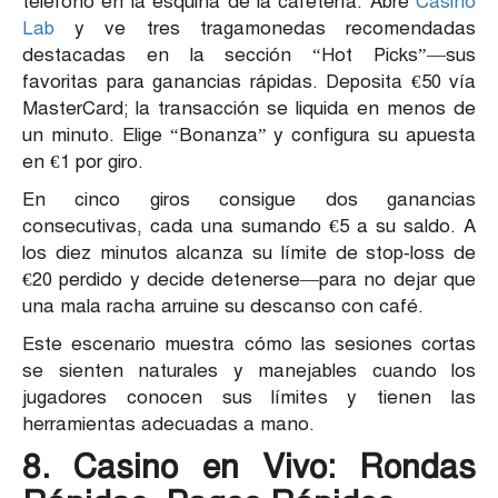
teléfono en la esquina de la cafetería. Abre
Casino
Lab
y ve tres tragamonedas recomendadas
destacadas en la sección “Hot Picks”—sus
favoritas para ganancias rápidas. Deposita €50 vía
MasterCard; la transacción se liquida en menos de
un minuto. Elige “Bonanza” y configura su apuesta
en €1 por giro.
En cinco giros consigue dos ganancias
consecutivas, cada una sumando €5 a su saldo. A
los diez minutos alcanza su límite de stop‑loss de
€20 perdido y decide detenerse—para no dejar que
una mala racha arruine su descanso con café.
Este escenario muestra cómo las sesiones cortas
se sienten naturales y manejables cuando los
jugadores conocen sus límites y tienen las
herramientas adecuadas a mano.
8. Casino en Vivo: Rondas