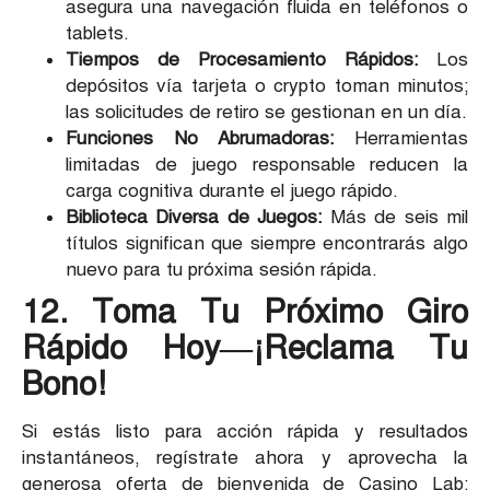
asegura una navegación fluida en teléfonos o
tablets.
Tiempos de Procesamiento Rápidos:
Los
depósitos vía tarjeta o crypto toman minutos;
las solicitudes de retiro se gestionan en un día.
Funciones No Abrumadoras:
Herramientas
limitadas de juego responsable reducen la
carga cognitiva durante el juego rápido.
Biblioteca Diversa de Juegos:
Más de seis mil
títulos significan que siempre encontrarás algo
nuevo para tu próxima sesión rápida.
12. Toma Tu Próximo Giro
Rápido Hoy—¡Reclama Tu
Bono!
Si estás listo para acción rápida y resultados
instantáneos, regístrate ahora y aprovecha la
generosa oferta de bienvenida de Casino Lab: