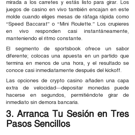
mirada a los carretes y estás listo para girar. Los
juegos de casino en vivo también encajan en este
molde cuando eliges mesas de ráfaga rápida como
“Speed Baccarat” o “Mini Roulette.” Los crupieres
en vivo responden casi instantáneamente,
manteniendo el ritmo constante.
El segmento de sportsbook ofrece un sabor
diferente; colocas una apuesta en un partido que
termina en menos de una hora, y el resultado se
conoce casi inmediatamente después del kickoff.
Las opciones de crypto casino añaden una capa
extra de velocidad—depositar monedas puede
hacerse en segundos, permitiéndote girar de
inmediato sin demora bancaria.
3. Arranca Tu Sesión en Tres
Pasos Sencillos