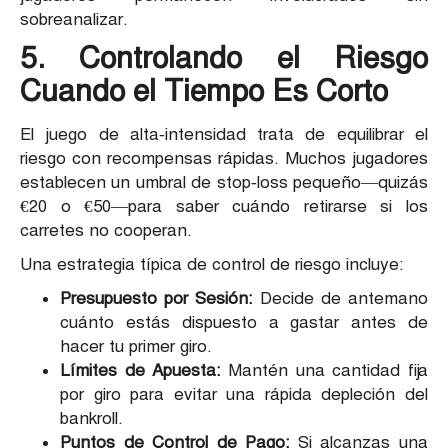
sobreanalizar.
5. Controlando el Riesgo
Cuando el Tiempo Es Corto
El juego de alta‑intensidad trata de equilibrar el
riesgo con recompensas rápidas. Muchos jugadores
establecen un umbral de stop‑loss pequeño—quizás
€20 o €50—para saber cuándo retirarse si los
carretes no cooperan.
Una estrategia típica de control de riesgo incluye:
Presupuesto por Sesión:
Decide de antemano
cuánto estás dispuesto a gastar antes de
hacer tu primer giro.
Límites de Apuesta:
Mantén una cantidad fija
por giro para evitar una rápida depleción del
bankroll.
Puntos de Control de Pago:
Si alcanzas una