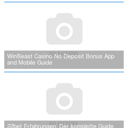
WinBeast Casino No Deposit Bonus App
and Mobile Guide
22bet Erfahrungen: Der komplette Guide