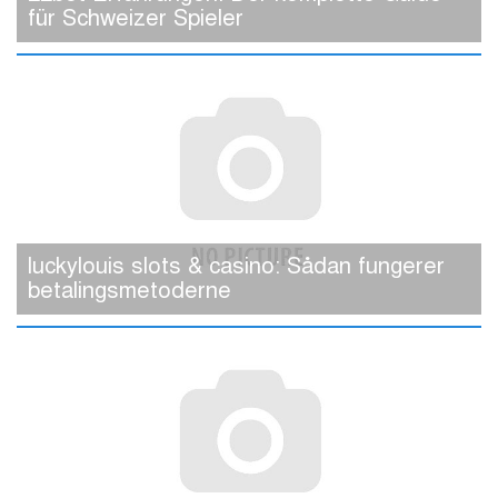
für Schweizer Spieler
luckylouis slots & casino: Sådan fungerer
betalingsmetoderne