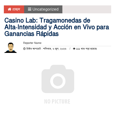
প্রচ্ছদ
Uncategorized
Casino Lab: Tragamonedas de
Alta‑Intensidad y Acción en Vivo para
Ganancias Rápidas
Reporter Name
টাইম আপডেট : শনিবার, ৬ জুন, ২০২৬
১১১ বার পড়া হয়েছে