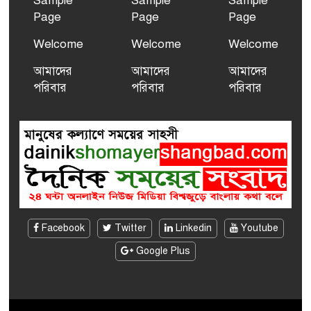
Sample
Sample
Sample
Page
Page
Page
Welcome
Welcome
Welcome
আমাদের
আমাদের
আমাদের
পরিবার
পরিবার
পরিবার
Facebook
Twitter
Linkedin
Youtube
Google Plus