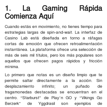
1. La Gaming Rápida
Comienza Aquí
Cuando estás en movimiento, no tienes tiempo para
estrategias largas de spin‑and‑wait. La interfaz de
Casino Lab está diseñada en torno a ráfagas
cortas de emoción que ofrecen retroalimentación
instantánea. La plataforma ofrece una selección de
más de seis mil títulos, pero los más populares son
aquellos que ofrecen pagos rápidos y fricción
mínima.
Lo primero que notas es un diseño limpio que te
permite saltar directamente a la acción. Sin
desplazamiento infinito; un puñado de
tragamonedas destacadas se encuentran en el
centro. “Starburst” de Play’n GO y “Vikings Go
Berzerk” de Yggdrasil son ejemplos de