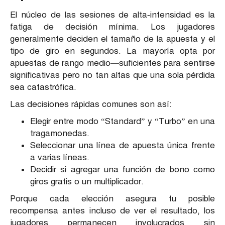
El núcleo de las sesiones de alta‑intensidad es la
fatiga de decisión mínima. Los jugadores
generalmente deciden el tamaño de la apuesta y el
tipo de giro en segundos. La mayoría opta por
apuestas de rango medio—suficientes para sentirse
significativas pero no tan altas que una sola pérdida
sea catastrófica.
Las decisiones rápidas comunes son así:
Elegir entre modo “Standard” y “Turbo” en una
tragamonedas.
Seleccionar una línea de apuesta única frente
a varias líneas.
Decidir si agregar una función de bono como
giros gratis o un multiplicador.
Porque cada elección asegura tu posible
recompensa antes incluso de ver el resultado, los
jugadores permanecen involucrados sin