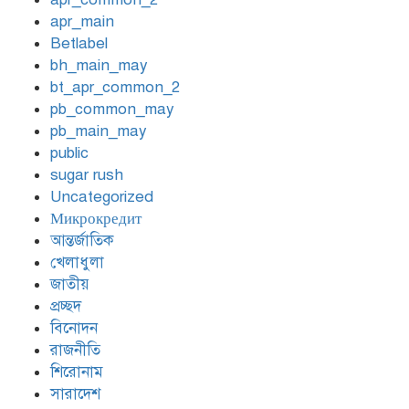
apr_main
৩০ সেপ্টেম্বরের মধ্যে আয়কর
Betlabel
৮
রিটার্ন দিলে মিলবে কর রেয়াত
bh_main_may
bt_apr_common_2
pb_common_may
Starda Casino: Szybkie
pb_main_may
৯
Wygrane i Sloty o Wysokiej
public
Intensywności dla
sugar rush
Nowoczesnego Gracza
Uncategorized
Микрокредит
Golden Panda: Fast‑Track
আন্তর্জাতিক
১০
Gaming for the Modern
খেলাধুলা
Player
জাতীয়
প্রচ্ছদ
বিনোদন
রাজনীতি
শিরোনাম
সারাদেশ