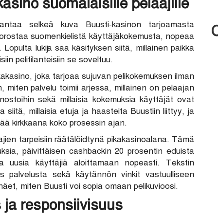
asino suomalaisille pelaajille
 antaa selkeä kuva Buusti-kasinon tarjoamasta
korostaa suomenkielistä käyttäjäkokemusta, nopeaa
 Lopulta lukija saa käsityksen siitä, millainen paikka
iin pelitilanteisiin se soveltuu.
kakasino, joka tarjoaa sujuvan pelikokemuksen ilman
, miten palvelu toimii arjessa, millainen on pelaajan
 nostoihin sekä millaisia kokemuksia käyttäjät ovat
itä, millaisia etuja ja haasteita Buustiin liittyy, ja
ää kirkkaana koko prosessin ajan.
jien tarpeisiin räätälöidtynä pikakasinoalana. Tämä
uksia, päivittäisen cashbackin 20 prosentin eduista
a uusia käyttäjiä aloittamaan nopeasti. Tekstin
s palvelusta sekä käytännön vinkit vastuulliseen
näet, miten Buusti voi sopia omaan pelikuvioosi.
 ja responsiivisuus