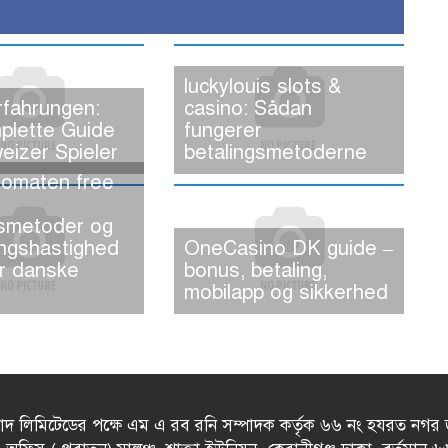
luckylouis slots &
rfahrungen:
casino: Sådan
plette Guide
fungerer
eizer Spieler
betalingsmetoderne
tomaten free
gsmetoder og
ingshastighed
OneCasino DK guide –
or danske
bonus, betaling,
mobilapp og sikkerhed
দ লিমিটেডের পক্ষে এম এ রব রনি সম্পাদক কর্তৃক ৬৬ নং হযরত নগর 