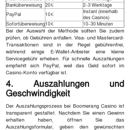
Banküberweisung
20 €
2–3 Werktage
Instant (innerhalb
PayPal
10 €
des Casinos)
Sofortüberweisung
10 €
10–30 Minuten
Bei der Auswahl der Methode sollten Sie zudem
prüfen, ob Gebühren anfallen. Visa- und Mastercard-
Transaktionen sind in der Regel gebührenfrei,
während einige E‑Wallet‑Anbieter eine kleine
Servicegebühr erheben. Für schnelle Auszahlungen
empfiehlt sich PayPal, weil das Geld sofort im
Casino‑Konto verfügbar ist.
4. Auszahlungen und
Geschwindigkeit
Der Auszahlungsprozess bei Boomerang Casino ist
transparent gestaltet. Nachdem Sie einen Gewinn
erhalten haben, öffnen Sie das
Auszahlungsformular, geben den gewünschten