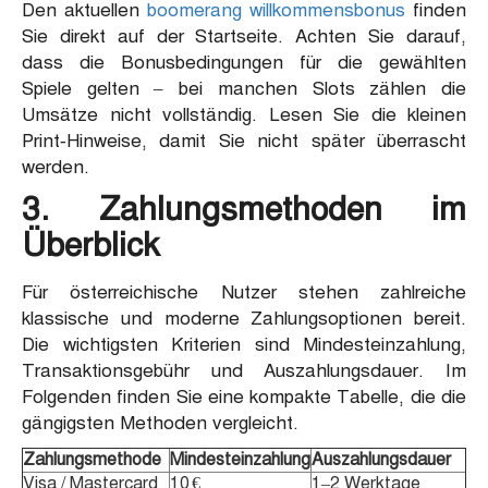
Den aktuellen
boomerang willkommensbonus
finden
Sie direkt auf der Startseite. Achten Sie darauf,
dass die Bonusbedingungen für die gewählten
Spiele gelten – bei manchen Slots zählen die
Umsätze nicht vollständig. Lesen Sie die kleinen
Print‑Hinweise, damit Sie nicht später überrascht
werden.
3. Zahlungsmethoden im
Überblick
Für österreichische Nutzer stehen zahlreiche
klassische und moderne Zahlungsoptionen bereit.
Die wichtigsten Kriterien sind Mindesteinzahlung,
Transaktionsgebühr und Auszahlungsdauer. Im
Folgenden finden Sie eine kompakte Tabelle, die die
gängigsten Methoden vergleicht.
Zahlungsmethode
Mindesteinzahlung
Auszahlungsdauer
Visa / Mastercard
10 €
1–2 Werktage