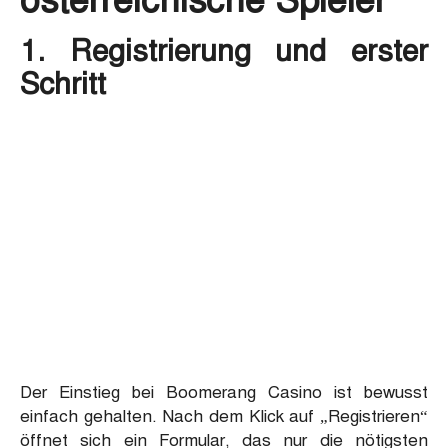
1. Registrierung und erster
Schritt
Der Einstieg bei Boomerang Casino ist bewusst
einfach gehalten. Nach dem Klick auf „Registrieren“
öffnet sich ein Formular, das nur die nötigsten