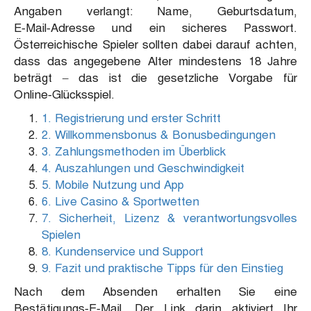
Angaben verlangt: Name, Geburtsdatum,
E‑Mail‑Adresse und ein sicheres Passwort.
Österreichische Spieler sollten dabei darauf achten,
dass das angegebene Alter mindestens 18 Jahre
beträgt – das ist die gesetzliche Vorgabe für
Online‑Glücksspiel.
1. Registrierung und erster Schritt
2. Willkommensbonus & Bonusbedingungen
3. Zahlungsmethoden im Überblick
4. Auszahlungen und Geschwindigkeit
5. Mobile Nutzung und App
6. Live Casino & Sportwetten
7. Sicherheit, Lizenz & verantwortungsvolles
Spielen
8. Kundenservice und Support
9. Fazit und praktische Tipps für den Einstieg
Nach dem Absenden erhalten Sie eine
Bestätigungs‑E‑Mail. Der Link darin aktiviert Ihr