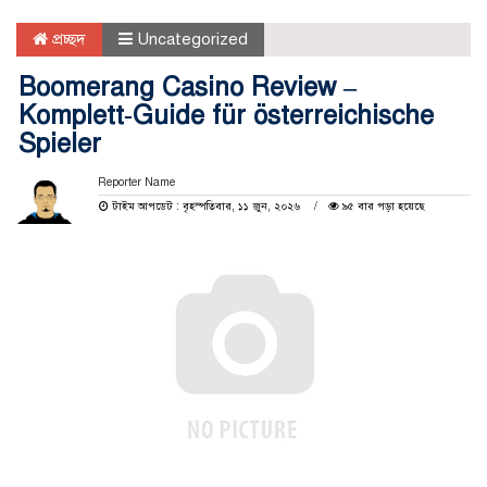
প্রচ্ছদ
Uncategorized
Boomerang Casino Review –
Komplett‑Guide für österreichische
Spieler
Reporter Name
টাইম আপডেট : বৃহস্পতিবার, ১১ জুন, ২০২৬
৯৫ বার পড়া হয়েছে