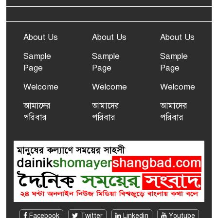
About Us
About Us
About Us
Sample
Sample
Sample
Page
Page
Page
Welcome
Welcome
Welcome
আমাদের
আমাদের
আমাদের
পরিবার
পরিবার
পরিবার
Facebook
Twitter
Linkedin
Youtube