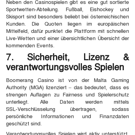
Neben den Casinospielen gibt es eine gut sortierte
Sportwetten‑Abteilung. Fußball, Eishockey und
Skisport sind besonders beliebt bei österreichischen
Kunden. Die Quoten liegen im europäischen
Mittelfeld, dafür punktet die Plattform mit schnellen
Live‑Wetten und einer übersichtlichen Übersicht der
kommenden Events.
7. Sicherheit, Lizenz &
verantwortungsvolles Spielen
Boomerang Casino ist von der Malta Gaming
Authority (MGA) lizenziert – das bedeutet, dass es
strengen Auflagen zu Fairness und Spielerschutz
unterliegt. Alle Daten werden mittels
SSL‑Verschlüsselung übertragen, sodass
persönliche Informationen und Finanzdaten
geschützt sind.
Verantwortungsvolles Spielen wird aktiv unterstützt.