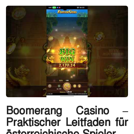
Boomerang Casino –
Praktischer Leitfaden für
österreichische Spieler