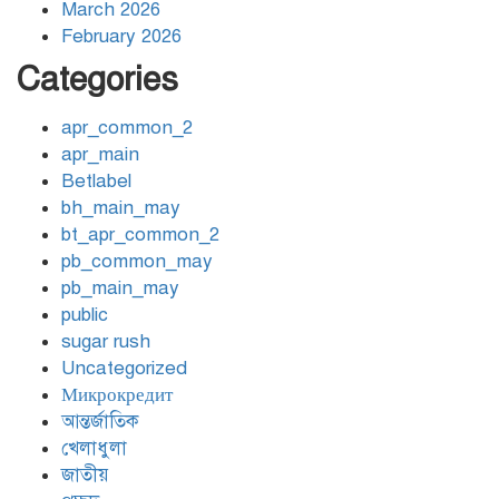
og sikkerhed
March 2026
February 2026
Coronavirus disease 2019
Categories
৭
apr_common_2
apr_main
৩০ সেপ্টেম্বরের মধ্যে আয়কর
Betlabel
৮
রিটার্ন দিলে মিলবে কর রেয়াত
bh_main_may
bt_apr_common_2
pb_common_may
Starda Casino: Szybkie
pb_main_may
৯
Wygrane i Sloty o Wysokiej
public
Intensywności dla
sugar rush
Nowoczesnego Gracza
Uncategorized
Микрокредит
Golden Panda: Fast‑Track
আন্তর্জাতিক
১০
Gaming for the Modern
খেলাধুলা
Player
জাতীয়