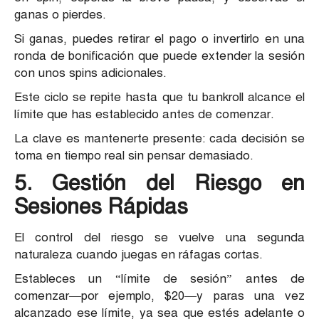
ganas o pierdes.
Si ganas, puedes retirar el pago o invertirlo en una
ronda de bonificación que puede extender la sesión
con unos spins adicionales.
Este ciclo se repite hasta que tu bankroll alcance el
límite que has establecido antes de comenzar.
La clave es mantenerte presente: cada decisión se
toma en tiempo real sin pensar demasiado.
5. Gestión del Riesgo en
Sesiones Rápidas
El control del riesgo se vuelve una segunda
naturaleza cuando juegas en ráfagas cortas.
Estableces un “límite de sesión” antes de
comenzar—por ejemplo, $20—y paras una vez
alcanzado ese límite, ya sea que estés adelante o