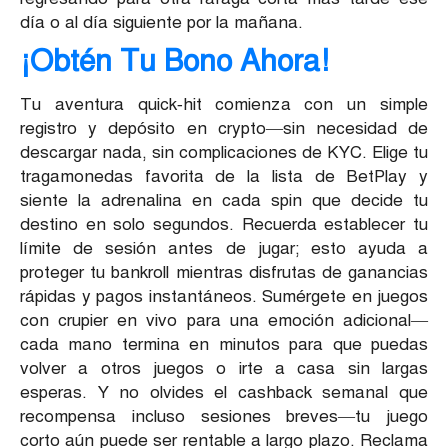
día o al día siguiente por la mañana.
¡Obtén Tu Bono Ahora!
Tu aventura quick‑hit comienza con un simple
registro y depósito en crypto—sin necesidad de
descargar nada, sin complicaciones de KYC. Elige tu
tragamonedas favorita de la lista de BetPlay y
siente la adrenalina en cada spin que decide tu
destino en solo segundos. Recuerda establecer tu
límite de sesión antes de jugar; esto ayuda a
proteger tu bankroll mientras disfrutas de ganancias
rápidas y pagos instantáneos. Sumérgete en juegos
con crupier en vivo para una emoción adicional—
cada mano termina en minutos para que puedas
volver a otros juegos o irte a casa sin largas
esperas. Y no olvides el cashback semanal que
recompensa incluso sesiones breves—tu juego
corto aún puede ser rentable a largo plazo. Reclama