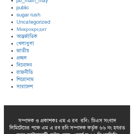
pb_main_may
৯
Wygrane i Sloty o Wysokiej
public
Intensywności dla
sugar rush
Nowoczesnego Gracza
Uncategorized
Микрокредит
Golden Panda: Fast‑Track
আন্তর্জাতিক
১০
Gaming for the Modern
খেলাধুলা
Player
জাতীয়
প্রচ্ছদ
বিনোদন
রাজনীতি
শিরোনাম
সারাদেশ
সম্পাদক ও প্রকাশকঃ এম এ রব রনি। ডিএস সংবাদ
লিমিটেডের পক্ষে এম এ রব রনি সম্পাদক কর্তৃক ৬৬ নং হযরত