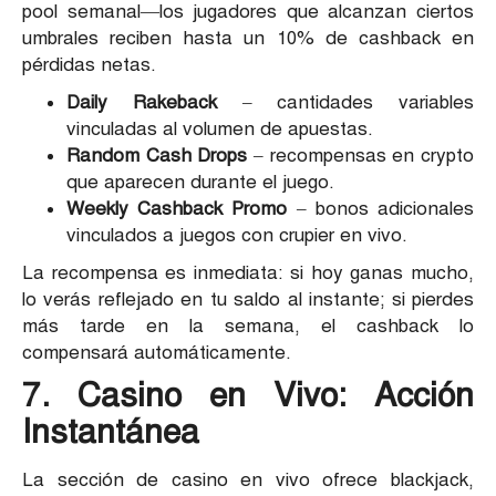
pool semanal—los jugadores que alcanzan ciertos
umbrales reciben hasta un 10% de cashback en
pérdidas netas.
Daily Rakeback
– cantidades variables
vinculadas al volumen de apuestas.
Random Cash Drops
– recompensas en crypto
que aparecen durante el juego.
Weekly Cashback Promo
– bonos adicionales
vinculados a juegos con crupier en vivo.
La recompensa es inmediata: si hoy ganas mucho,
lo verás reflejado en tu saldo al instante; si pierdes
más tarde en la semana, el cashback lo
compensará automáticamente.
7. Casino en Vivo: Acción
Instantánea
La sección de casino en vivo ofrece blackjack,