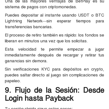
Una de las mayores ventajas de BetPlay es su
sistema de pagos con criptomonedas.
Puedes depositar al instante usando USDT o BTC
Lightning Network—sin esperar tiempos para
transferencias bancarias.
El proceso de retiro también es rápido: los fondos se
liberan en minutos una vez que los solicitas.
Esta velocidad te permite empezar a jugar
inmediatamente después de recargar y retirar tus
ganancias sin demora.
Sin verificaciones KYC para depósitos en crypto,
puedes saltar directo al juego sin complicaciones de
papeleo.
9. Flujo de la Sesión: Desde
Login hasta Payback
Tu sesión rápida sigue estos pasos: