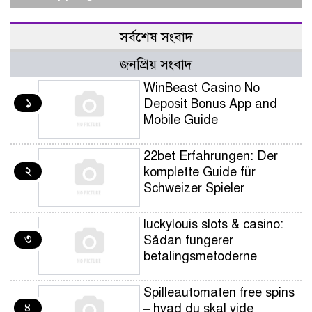
সর্বশেষ সংবাদ
জনপ্রিয় সংবাদ
WinBeast Casino No
১
Deposit Bonus App and
Mobile Guide
22bet Erfahrungen: Der
২
komplette Guide für
Schweizer Spieler
luckylouis slots & casino:
৩
Sådan fungerer
betalingsmetoderne
Spilleautomaten free spins
৪
– hvad du skal vide