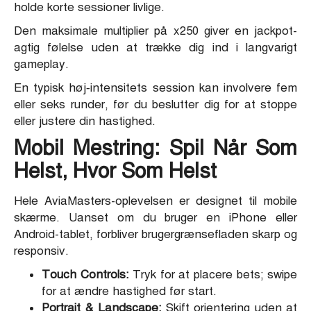
holde korte sessioner livlige.
Den maksimale multiplier på x250 giver en jackpot-
agtig følelse uden at trække dig ind i langvarigt
gameplay.
En typisk høj‑intensitets session kan involvere fem
eller seks runder, før du beslutter dig for at stoppe
eller justere din hastighed.
Mobil Mestring: Spil Når Som
Helst, Hvor Som Helst
Hele AviaMasters-oplevelsen er designet til mobile
skærme. Uanset om du bruger en iPhone eller
Android-tablet, forbliver brugergrænsefladen skarp og
responsiv.
Touch Controls:
Tryk for at placere bets; swipe
for at ændre hastighed før start.
Portrait & Landscape:
Skift orientering uden at