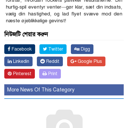
forstår, hvordan rockets påvirker resultaterne. Din
hurtig‑spil eventyr venter—gør klar, sæt din indsats,
vælg din hastighed, og lad flyet svæve mod den
næste øjeblikkelige gevinst!
নিউজটি শেয়ার করুন
Facebook
Twitter
Digg
Linkedin
Reddit
Google Plus
Pinterest
Print
More News Of This Category