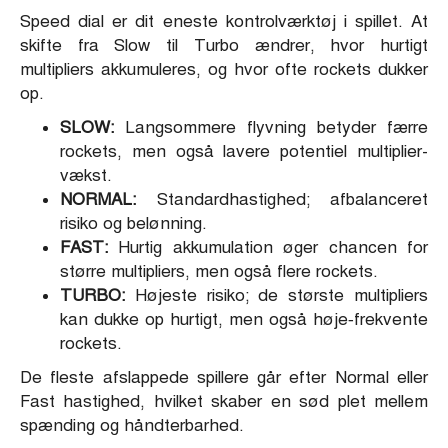
Speed dial er dit eneste kontrolværktøj i spillet. At
skifte fra Slow til Turbo ændrer, hvor hurtigt
multipliers akkumuleres, og hvor ofte rockets dukker
op.
SLOW:
Langsommere flyvning betyder færre
rockets, men også lavere potentiel multiplier-
vækst.
NORMAL:
Standardhastighed; afbalanceret
risiko og belønning.
FAST:
Hurtig akkumulation øger chancen for
større multipliers, men også flere rockets.
TURBO:
Højeste risiko; de største multipliers
kan dukke op hurtigt, men også høje‑frekvente
rockets.
De fleste afslappede spillere går efter Normal eller
Fast hastighed, hvilket skaber en sød plet mellem
spænding og håndterbarhed.