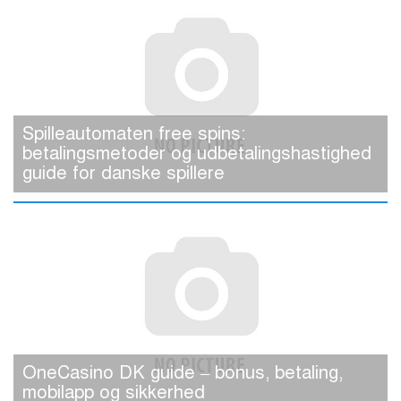
Spilleautomaten free spins:
betalingsmetoder og udbetalingshastighed
guide for danske spillere
OneCasino DK guide – bonus, betaling,
mobilapp og sikkerhed