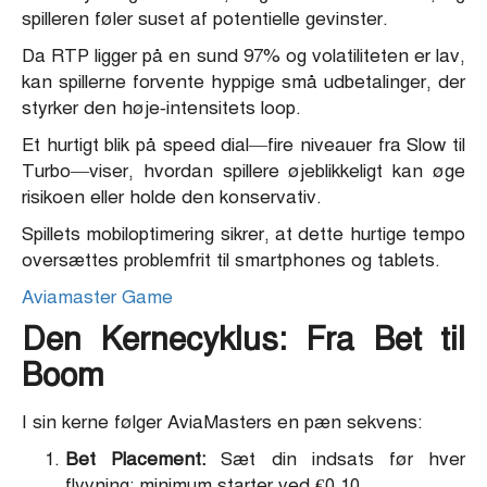
spilleren føler suset af potentielle gevinster.
Da RTP ligger på en sund 97% og volatiliteten er lav,
kan spillerne forvente hyppige små udbetalinger, der
styrker den høje‑intensitets loop.
Et hurtigt blik på speed dial—fire niveauer fra Slow til
Turbo—viser, hvordan spillere øjeblikkeligt kan øge
risikoen eller holde den konservativ.
Spillets mobiloptimering sikrer, at dette hurtige tempo
oversættes problemfrit til smartphones og tablets.
Aviamaster Game
Den Kernecyklus: Fra Bet til
Boom
I sin kerne følger AviaMasters en pæn sekvens:
Bet Placement:
Sæt din indsats før hver
flyvning; minimum starter ved €0.10.