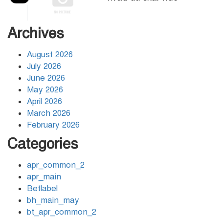
Archives
Spilleautomaten free spins:
৫
betalingsmetoder og
August 2026
udbetalingshastighed
July 2026
guide for danske spillere
June 2026
OneCasino DK guide –
May 2026
৬
bonus, betaling, mobilapp
April 2026
og sikkerhed
March 2026
February 2026
Coronavirus disease 2019
Categories
৭
apr_common_2
apr_main
৩০ সেপ্টেম্বরের মধ্যে আয়কর
Betlabel
৮
রিটার্ন দিলে মিলবে কর রেয়াত
bh_main_may
bt_apr_common_2