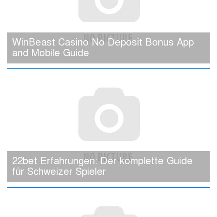
WinBeast Casino No Deposit Bonus App
and Mobile Guide
22bet Erfahrungen: Der komplette Guide
für Schweizer Spieler