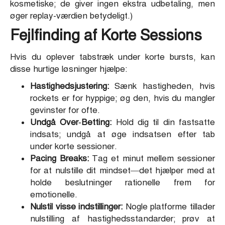
kosmetiske; de giver ingen ekstra udbetaling, men
øger replay-værdien betydeligt.)
Fejlfinding af Korte Sessions
Hvis du oplever tabstræk under korte bursts, kan
disse hurtige løsninger hjælpe:
Hastighedsjustering:
Sænk hastigheden, hvis
rockets er for hyppige; øg den, hvis du mangler
gevinster for ofte.
Undgå Over‑Betting:
Hold dig til din fastsatte
indsats; undgå at øge indsatsen efter tab
under korte sessioner.
Pacing Breaks:
Tag et minut mellem sessioner
for at nulstille dit mindset—det hjælper med at
holde beslutninger rationelle frem for
emotionelle.
Nulstil visse indstillinger:
Nogle platforme tillader
nulstilling af hastighedsstandarder; prøv at