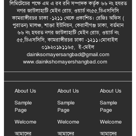
লিমিটেডের পক্ষে এম এ রব রনি সম্পাদক কর্তৃক ৬৬ নং হযরত
নগর জাউলাহাটি মেইন রোড, ওয়ার্ড নং৫৫,ডিএসসিসি
কামরাঙ্গীরচর ঢাকা -১২১১ থেকে প্রকাশিত। রেজিঃ অফিস (
পুরাতন) মালঞ্চ, শাক্তা ইউনিয়ন, কেরানীগঞ্জ ঢাকা, বর্তমান
৬৬ নং হযরত নগর জাউলাহাটি মেইন রোড, ওয়ার্ড নং
৫৫,ডিএসসিসি, কামরাঙ্গীরচর ঢাকা -১২১১।মোবাইল
০১৯২০১৯১১৬৫, ই-মেইল
dainiksomayersangbad@gmail.com
www.dainikshomayershangbad.com
About Us
About Us
About Us
Sample
Sample
Sample
Page
Page
Page
Welcome
Welcome
Welcome
আমাদের
আমাদের
আমাদের