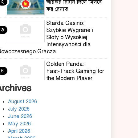
২
আয়কর রিটার্ন দিলে মিলবে
কর রেয়াত
Starda Casino:
৩
Szybkie Wygrane i
Sloty o Wysokiej
Intensywności dla
Nowoczesnego Gracza
Golden Panda:
৪
Fast‑Track Gaming for
the Modern Player
Archives
Ritzo Casino: Quick‑Hit
৫
Gaming για τον
August 2026
Σύγχρονο Παίκτη
July 2026
June 2026
Fast Slots – Your
May 2026
৬
Quick‑Hit Destination
April 2026
for Lightning‑Fast