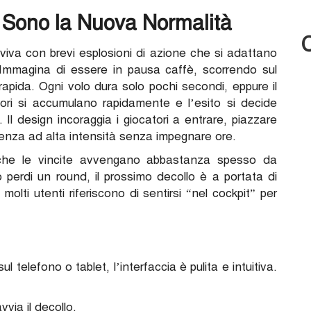
i Sono la Nuova Normalità
viva con brevi esplosioni di azione che si adattano
Immagina di essere in pausa caffè, scorrendo sul
rapida. Ogni volo dura solo pochi secondi, eppure il
ori si accumulano rapidamente e l’esito si decide
. Il design incoraggia i giocatori a entrare, piazzare
nza ad alta intensità senza impegnare ore.
e che le vincite avvengano abbastanza spesso da
erdi un round, il prossimo decollo è a portata di
molti utenti riferiscono di sentirsi “nel cockpit” per
ul telefono o tablet, l’interfaccia è pulita e intuitiva.
via il decollo.