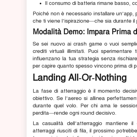
Il consumo di batteria rimane basso, co
Poiché non è necessario installare un’app, 
che ti viene l’ispirazione—che sia durante 
Modalità Demo: Impara Prima 
Se sei nuovo ai crash game o vuoi sempli
crediti virtuali illimitati. Puoi sperimenta
influenzano la tua strategia senza rischiare
per capire quanto spesso vincono prima di p
Landing All‑Or‑Nothing
La fase di atterraggio è il momento decis
obiettivo. Se l’aereo si allinea perfettament
durante quel volo. Per chi ama le session
perdita—rende ogni round decisivo.
La casualità dell’atterraggio mantiene i
atterraggi riusciti di fila, il prossimo potreb