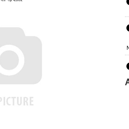
বার পড়া হয়েছে