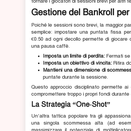
tornare i giocatori di sessioni brevi per altri te
Gestione del Bankroll per
Poiché le sessioni sono brevi, la maggior p
semplice: impostare una puntata fissa p
€0.50 ad ogni decollo permette di giocare 
una pausa caffè.
Imposta un limite di perdita:
Fermati se 
Imposta un obiettivo di vincita:
Ritira d
Mantieni una dimensione di scommess
puntate durante la sessione.
Questo approccio disciplinato permette ai 
compromettere troppo i propri fondi durante q
La Strategia “One‑Shot”
Un’altra tattica popolare tra gli appassion
una singola scommessa alta (ad esemp
massimizzare il potenziale di moltiplicat