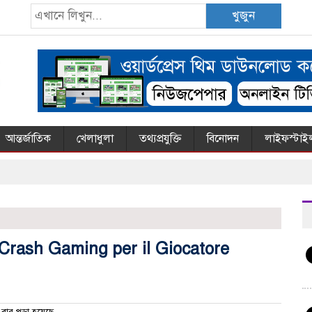
খুজুন
আন্তর্জাতিক
খেলাধুলা
তথ্যপ্রযুক্তি
বিনোদন
লাইফস্টাই
Crash Gaming per il Giocatore