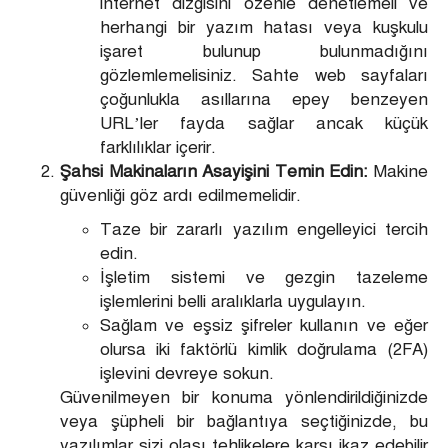
internet dizgisini özenle denetlemeli ve
herhangi bir yazım hatası veya kuşkulu
işaret bulunup bulunmadığını
gözlemlemelisiniz. Sahte web sayfaları
çoğunlukla asıllarına epey benzeyen
URL’ler fayda sağlar ancak küçük
farklılıklar içerir.
Şahsi Makinaların Asayişini Temin Edin:
Makine
güvenliği göz ardı edilmemelidir.
Taze bir zararlı yazılım engelleyici tercih
edin.
İşletim sistemi ve gezgin tazeleme
işlemlerini belli aralıklarla uygulayın.
Sağlam ve eşsiz şifreler kullanın ve eğer
olursa iki faktörlü kimlik doğrulama (2FA)
işlevini devreye sokun.
Güvenilmeyen bir konuma yönlendirildiğinizde
veya şüpheli bir bağlantıya seçtiğinizde, bu
yazılımlar sizi olası tehlikelere karşı ikaz edebilir