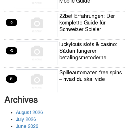
Mobile Guide
22bet Erfahrungen: Der
২
komplette Guide für
Schweizer Spieler
luckylouis slots & casino:
৩
Sådan fungerer
betalingsmetoderne
Spilleautomaten free spins
৪
– hvad du skal vide
Archives
Spilleautomaten free spins:
৫
betalingsmetoder og
August 2026
udbetalingshastighed
July 2026
guide for danske spillere
June 2026