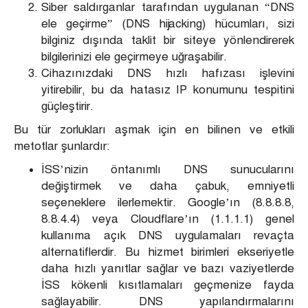
Siber saldırganlar tarafından uygulanan “DNS
ele geçirme” (DNS hijacking) hücumları, sizi
bilginiz dışında taklit bir siteye yönlendirerek
bilgilerinizi ele geçirmeye uğraşabilir.
Cihazınızdaki DNS hızlı hafızası işlevini
yitirebilir, bu da hatasız IP konumunu tespitini
güçleştirir.
Bu tür zorlukları aşmak için en bilinen ve etkili
metotlar şunlardır:
İSS’nizin öntanımlı DNS sunucularını
değiştirmek ve daha çabuk, emniyetli
seçeneklere ilerlemektir. Google’ın (8.8.8.8,
8.8.4.4) veya Cloudflare’ın (1.1.1.1) genel
kullanıma açık DNS uygulamaları revaçta
alternatiflerdir. Bu hizmet birimleri ekseriyetle
daha hızlı yanıtlar sağlar ve bazı vaziyetlerde
İSS kökenli kısıtlamaları geçmenize fayda
sağlayabilir. DNS yapılandırmalarını