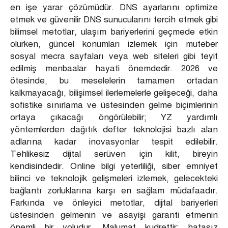
en işe yarar çözümüdür. DNS ayarlarını optimize
etmek ve güvenilir DNS sunucularını tercih etmek gibi
bilimsel metotlar, ulaşım bariyerlerini geçmede etkin
olurken, güncel konumları izlemek için muteber
sosyal mecra sayfaları veya web siteleri gibi teyit
edilmiş menbaalar hayati önemdedir. 2026 ve
ötesinde, bu meselelerin tamamen ortadan
kalkmayacağı, bilişimsel ilerlemelerle gelişeceği, daha
sofistike sınırlama ve üstesinden gelme biçimlerinin
ortaya çıkacağı öngörülebilir; YZ yardımlı
yöntemlerden dağıtık defter teknolojisi bazlı alan
adlarına kadar inovasyonlar tespit edilebilir.
Tehlikesiz dijital serüven için kilit, bireyin
kendisindedir. Online bilgi yeterliliği, siber emniyet
bilinci ve teknolojik gelişmeleri izlemek, gelecekteki
bağlantı zorluklarına karşı en sağlam müdafaadır.
Farkında ve önleyici metotlar, dijital bariyerleri
üstesinden gelmenin ve asayişi garanti etmenin
önemli bir yoludur. Malumat kudrettir; hatasız