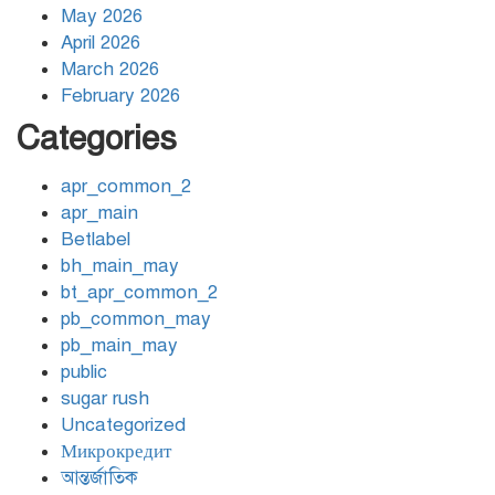
OneCasino DK guide –
May 2026
৬
bonus, betaling, mobilapp
April 2026
og sikkerhed
March 2026
February 2026
Coronavirus disease 2019
Categories
৭
apr_common_2
apr_main
৩০ সেপ্টেম্বরের মধ্যে আয়কর
Betlabel
৮
রিটার্ন দিলে মিলবে কর রেয়াত
bh_main_may
bt_apr_common_2
pb_common_may
Starda Casino: Szybkie
pb_main_may
৯
Wygrane i Sloty o Wysokiej
public
Intensywności dla
sugar rush
Nowoczesnego Gracza
Uncategorized
Микрокредит
Golden Panda: Fast‑Track
আন্তর্জাতিক
১০
Gaming for the Modern