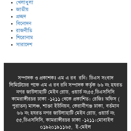
খেলাধুলা
Player
জাতীয়
প্রচ্ছদ
বিনোদন
রাজনীতি
শিরোনাম
সারাদেশ
সম্পাদক ও প্রকাশকঃ এম এ রব রনি। ডিএস সংবাদ
লিমিটেডের পক্ষে এম এ রব রনি সম্পাদক কর্তৃক ৬৬ নং হযরত
নগর জাউলাহাটি মেইন রোড, ওয়ার্ড নং৫৫,ডিএসসিসি
কামরাঙ্গীরচর ঢাকা -১২১১ থেকে প্রকাশিত। রেজিঃ অফিস (
পুরাতন) মালঞ্চ, শাক্তা ইউনিয়ন, কেরানীগঞ্জ ঢাকা, বর্তমান
৬৬ নং হযরত নগর জাউলাহাটি মেইন রোড, ওয়ার্ড নং
৫৫,ডিএসসিসি, কামরাঙ্গীরচর ঢাকা -১২১১।মোবাইল
০১৯২০১৯১১৬৫, ই-মেইল