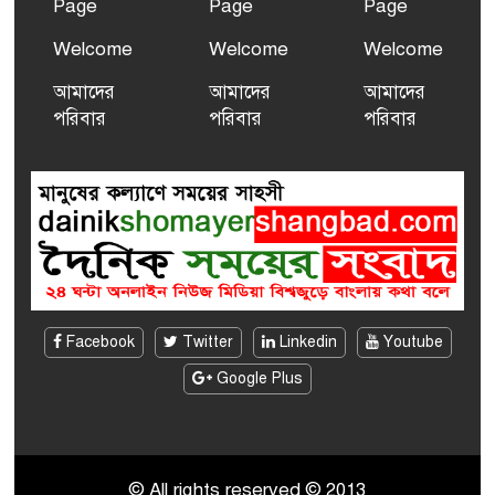
Page
Page
Page
Welcome
Welcome
Welcome
আমাদের
আমাদের
আমাদের
পরিবার
পরিবার
পরিবার
Facebook
Twitter
Linkedin
Youtube
Google Plus
© All rights reserved © 2013