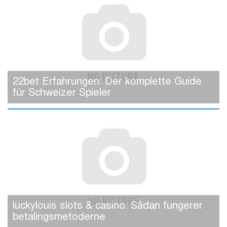
22bet Erfahrungen: Der komplette Guide
für Schweizer Spieler
luckylouis slots & casino: Sådan fungerer
betalingsmetoderne