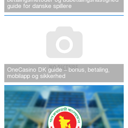
guide for danske spillere
OneCasino DK guide – bonus, betaling,
mobilapp og sikkerhed