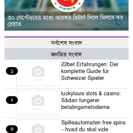
৩০ সেপ্টেম্বরের মধ্যে আয়কর রিটার্ন দিলে মিলবে কর
রেয়াত
সর্বশেষ সংবাদ
জনপ্রিয় সংবাদ
22bet Erfahrungen: Der
১
komplette Guide für
Schweizer Spieler
luckylouis slots & casino:
২
Sådan fungerer
betalingsmetoderne
Spilleautomaten free spins
৩
– hvad du skal vide