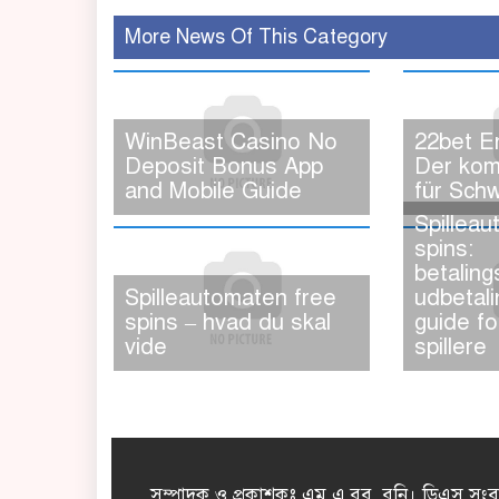
More News Of This Category
WinBeast Casino No
22bet E
Deposit Bonus App
Der kom
and Mobile Guide
für Schw
Spilleau
spins:
betalin
Spilleautomaten free
udbetal
spins – hvad du skal
guide f
vide
spillere
সম্পাদক ও প্রকাশকঃ এম এ রব রনি। ডিএস সংবা