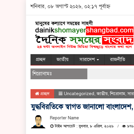
শনিবার, ০৮ অগাস্ট ২০২৬, ০২:১৭ পূর্বাহ্ন
প্রচ্ছদ
জাতীয়
সারাদেশ
রাজনীতি
শিরোনামঃ
প্রচ্ছদ
Uncategorized
,
জাতীয়
,
শিরোনাম
,
সার
যুদ্ধবিরতিকে স্বাগত জানালো বাংলাদেশ, স
Reporter Name
টাইম আপডেট : বুধবার, ৮ এপ্রিল, ২০২৬
৯৭৬ 