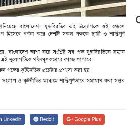
ত জানিয়েছে বাংলাদেশ। যুদ্ধবিরতির এই উদ্যোগকে ওই অঞ্চলে
প হিসেবে বর্ণনা করে দেশটি সকল পক্ষকে স্থায়ী ও শান্তিপূর্ণ
ছে, বাংলাদেশ আশা করে সংশ্লিষ্ট সব পক্ষ যুদ্ধবিরতিকে সম্মান
র জন্য এই সুযোগটিকে গঠনমূলকভাবে কাজে লাগাবে।
সকল পক্ষের কূটনৈতিক প্রচেষ্টার প্রশংসা করা হয়।
সংলাপ ও কূটনীতির মাধ্যমে শান্তিপূর্ণভাবে সমাধান করা সম্ভব
Linkedin
Reddit
Google Plus