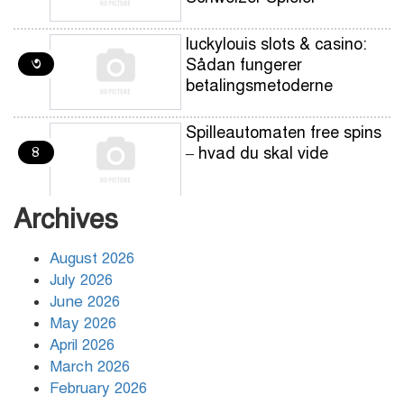
luckylouis slots & casino:
৩
Sådan fungerer
betalingsmetoderne
Spilleautomaten free spins
৪
– hvad du skal vide
Archives
Spilleautomaten free spins:
৫
betalingsmetoder og
August 2026
udbetalingshastighed
July 2026
guide for danske spillere
June 2026
OneCasino DK guide –
May 2026
৬
bonus, betaling, mobilapp
April 2026
og sikkerhed
March 2026
February 2026