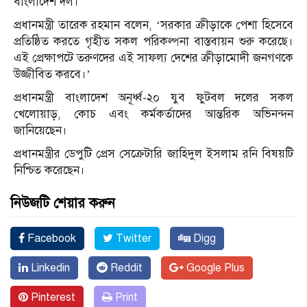
বাংলাদেশ দল।
প্রধানমন্ত্রী তারেক রহমান বলেন, ‘সরকার ক্রীড়াকে পেশা হিসেবে
প্রতিষ্ঠিত করতে গৃহীত সকল পরিকল্পনা বাস্তবায়ন শুরু করেছে।
এই প্রেক্ষাপটে তরুণদের এই সাফল্য দেশের ক্রীড়ামোদী জনগণকে
উজ্জীবিত করবে।’
প্রধানমন্ত্রী বাংলাদেশ অনূর্ধ্ব-২০ যুব ফুটবল দলের সকল
খেলোয়াড়, কোচ এবং কর্মকর্তাদের আন্তরিক অভিনন্দন
জানিয়েছেন।
প্রধানমন্ত্রীর ডেপুটি প্রেস সেক্রেটারি জাহিদুল ইসলাম রনি বিষয়টি
নিশ্চিত করেছেন।
নিউজটি শেয়ার করুন
Facebook
Twitter
Digg
Linkedin
Reddit
Google Plus
Pinterest
Print