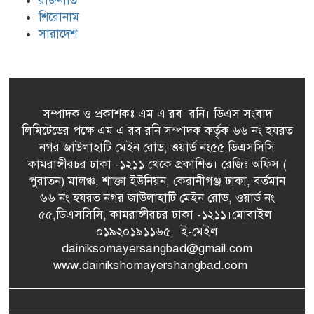
রাজনীতি
শিরোনাম
সারাদেশ
সম্পাদক ও প্রকাশকঃ এম এ রব রনি। ডিএস সংবাদ
লিমিটেডের পক্ষে এম এ রব রনি সম্পাদক কর্তৃক ৬৬ নং হযরত
নগর জাউলাহাটি মেইন রোড, ওয়ার্ড নং৫৫,ডিএসসিসি
কামরাঙ্গীরচর ঢাকা -১২১১ থেকে প্রকাশিত। রেজিঃ অফিস (
পুরাতন) মালঞ্চ, শাক্তা ইউনিয়ন, কেরানীগঞ্জ ঢাকা, বর্তমান
৬৬ নং হযরত নগর জাউলাহাটি মেইন রোড, ওয়ার্ড নং
৫৫,ডিএসসিসি, কামরাঙ্গীরচর ঢাকা -১২১১।মোবাইল
০১৯২০১৯১১৬৫, ই-মেইল
dainiksomayersangbad@gmail.com
www.dainikshomayershangbad.com