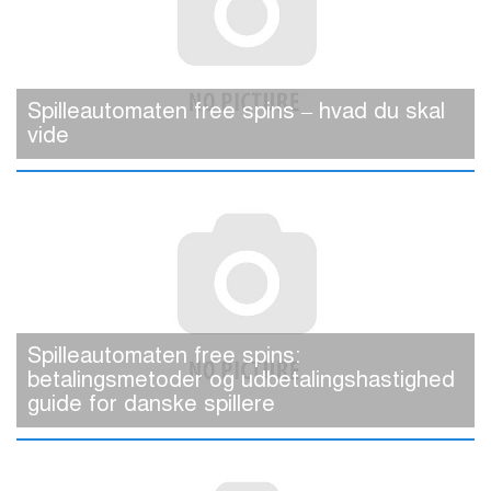
Spilleautomaten free spins – hvad du skal
vide
Spilleautomaten free spins:
betalingsmetoder og udbetalingshastighed
guide for danske spillere