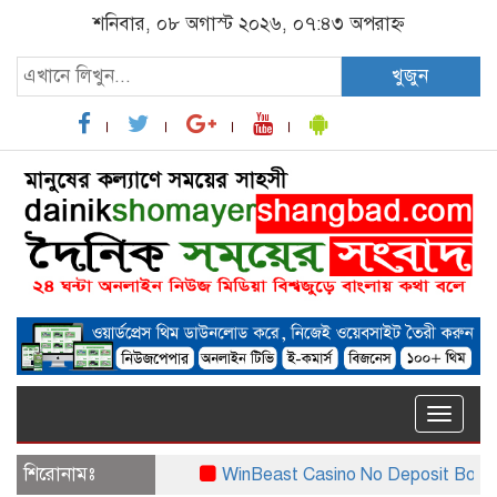
শনিবার, ০৮ অগাস্ট ২০২৬, ০৭:৪৩ অপরাহ্ন
খুজুন
Toggle
naviga
শিরোনামঃ
WinBeast Casino No Deposit Bonus A