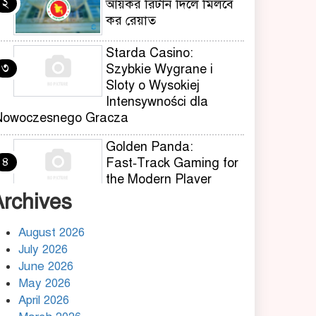
২
আয়কর রিটার্ন দিলে মিলবে
কর রেয়াত
Starda Casino:
৩
Szybkie Wygrane i
Sloty o Wysokiej
Intensywności dla
Nowoczesnego Gracza
Golden Panda:
৪
Fast‑Track Gaming for
the Modern Player
Archives
Ritzo Casino: Quick‑Hit
৫
Gaming για τον
August 2026
Σύγχρονο Παίκτη
July 2026
June 2026
Fast Slots – Your
May 2026
৬
Quick‑Hit Destination
April 2026
for Lightning‑Fast