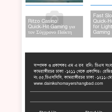
Fast Slo
Ritzo Casino:
Quick‑Hi
Quick‑Hit Gaming για
for Ligh
τον Σύγχρονο Παίκτη
Gaming
সম্পাদক ও প্রকাশকঃ এম এ রব রনি। ডিএস সংবা
কামরাঙ্গীরচর ঢাকা -১২১১ থেকে প্রকাশিত। রেজি
নং ৫৫,ডিএসসিসি, কামরাঙ্গীরচর ঢাকা -১২
www.dainikshomayershangbad.com