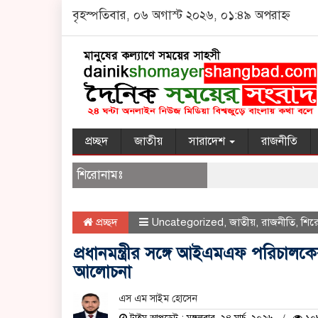
বৃহস্পতিবার, ০৬ অগাস্ট ২০২৬, ০১:৪৯ অপরাহ্ন
প্রচ্ছদ
জাতীয়
সারাদেশ
রাজনীতি
শিরোনামঃ
প্রচ্ছদ
Uncategorized
,
জাতীয়
,
রাজনীতি
,
শির
প্রধানমন্ত্রীর সঙ্গে আইএমএফ পরিচালক
আলোচনা
এস এম সাইম হোসেন