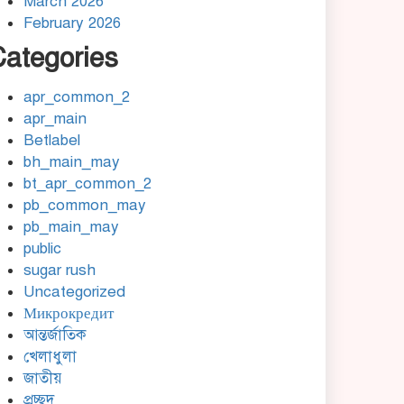
March 2026
Gaming
February 2026
Mostbet Yukle – Qısa,
Categories
৭
Yoğun Oyun Təcrübəsi
ilə Sürətli Qazanc
apr_common_2
Lucky Vibe: A Quick‑Hit
apr_main
৮
Slot Haven for
Betlabel
High‑Intensity Players
bh_main_may
bt_apr_common_2
Mega Medusa Casino
pb_common_may
৯
Review: Quick Wins &
pb_main_may
High‑Intensity Slot
public
Action
sugar rush
Uncategorized
Casino Glorion Online:
Микрокредит
১০
Anmeldung, Bonus &
আন্তর্জাতিক
Sicherheit – Dein Guide
খেলাধুলা
জাতীয়
প্রচ্ছদ