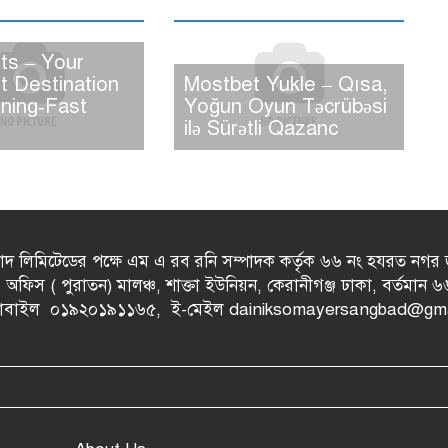
ts – Your
t Destination
Mostbet Yukle – Qısa,
tning‑Fast
Yoğun Oyun Təcrübəsi
ilə Sürətli Qazanc
দ লিমিটেডের পক্ষে এম এ রব রনি সম্পাদক কর্তৃক ৬৬ নং হযরত নগর 
ঃ অফিস ( পুরাতন) মালঞ্চ, শাক্তা ইউনিয়ন, কেরানীগঞ্জ ঢাকা, বর্তমা
১১।মোবাইল ০১৯২০১৯১১৬৫, ই-মেইল dainiksomayersangbad@gm