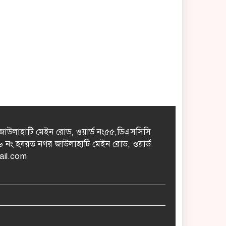
জাউলাহাটি মেইন রোড, ওয়ার্ড নং৫৫,ডিএসসিসি
ন ৬৬ নং হযরত নগর জাউলাহাটি মেইন রোড, ওয়ার্ড
ail.com