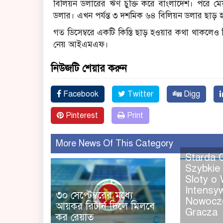
বিলিয়ন ডলারের ঋণ চুক্তি করে বাংলাদেশ। পরে ম
ডলার। এখন পর্যন্ত ৩ দশমিক ৬৪ বিলিয়ন ডলার ছাড় হ
গত ডিসেম্বরে একটি কিস্তি ছাড় হওয়ার কথা থাকলেও ন
নেয় আইএমএফ।
নিউজটি শেয়ার করুন
Facebook
Twitter
Digg
Pinterest
Print
More News Of This Category
Starda 
Szybkie
Sloty o 
Intensy
৩০ সেপ্টেম্বরের মধ্যে
Nowocz
আয়কর রিটার্ন দিলে মিলবে
Gracza
কর রেয়াত