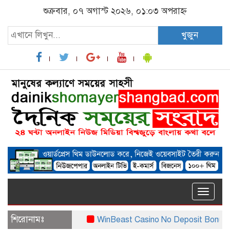
শুক্রবার, ০৭ অগাস্ট ২০২৬, ০১:০৩ অপরাহ্ন
খুজুন
Toggle
naviga
শিরোনামঃ
WinBeast Casino No Deposit Bonus App