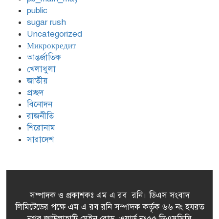
৯
Wygrane i Sloty o Wysokiej
public
Intensywności dla
sugar rush
Nowoczesnego Gracza
Uncategorized
Микрокредит
Golden Panda: Fast‑Track
আন্তর্জাতিক
১০
Gaming for the Modern
খেলাধুলা
Player
জাতীয়
প্রচ্ছদ
বিনোদন
রাজনীতি
শিরোনাম
সারাদেশ
সম্পাদক ও প্রকাশকঃ এম এ রব রনি। ডিএস সংবাদ
লিমিটেডের পক্ষে এম এ রব রনি সম্পাদক কর্তৃক ৬৬ নং হযরত
নগর জাউলাহাটি মেইন রোড, ওয়ার্ড নং৫৫,ডিএসসিসি