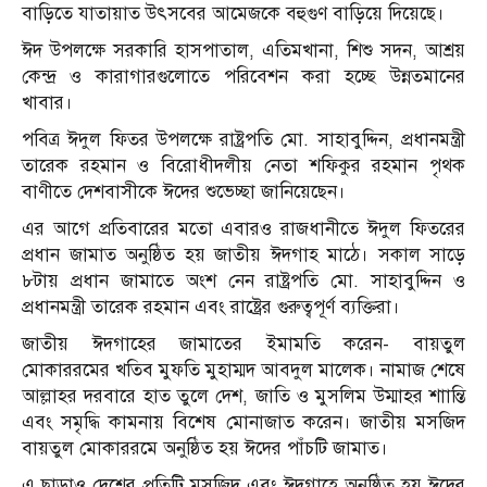
বাড়িতে যাতায়াত উৎসবের আমেজকে বহুগুণ বাড়িয়ে দিয়েছে।
ঈদ উপলক্ষে সরকারি হাসপাতাল, এতিমখানা, শিশু সদন, আশ্রয়
কেন্দ্র ও কারাগারগুলোতে পরিবেশন করা হচ্ছে উন্নতমানের
খাবার।
পবিত্র ঈদুল ফিতর উপলক্ষে রাষ্ট্রপতি মো. সাহাবুদ্দিন, প্রধানমন্ত্রী
তারেক রহমান ও বিরোধীদলীয় নেতা শফিকুর রহমান পৃথক
বাণীতে দেশবাসীকে ঈদের শুভেচ্ছা জানিয়েছেন।
এর আগে প্রতিবারের মতো এবারও রাজধানীতে ঈদুল ফিতরের
প্রধান জামাত অনুষ্ঠিত হয় জাতীয় ঈদগাহ মাঠে। সকাল সাড়ে
৮টায় প্রধান জামাতে অংশ নেন রাষ্ট্রপতি মো. সাহাবুদ্দিন ও
প্রধানমন্ত্রী তারেক রহমান এবং রাষ্ট্রের গুরুত্বপূর্ণ ব্যক্তিরা।
জাতীয় ঈদগাহের জামাতের ইমামতি করেন- বায়তুল
মোকাররমের খতিব মুফতি মুহাম্মদ আবদুল মালেক। নামাজ শেষে
আল্লাহর দরবারে হাত তুলে দেশ, জাতি ও মুসলিম উম্মাহর শাান্তি
এবং সমৃদ্ধি কামনায় বিশেষ মোনাজাত করেন। জাতীয় মসজিদ
বায়তুল মোকাররমে অনুষ্ঠিত হয় ঈদের পাঁচটি জামাত।
এ ছাড়াও দেশের প্রতিটি মসজিদ এবং ঈদগাহে অনুষ্ঠিত হয় ঈদের