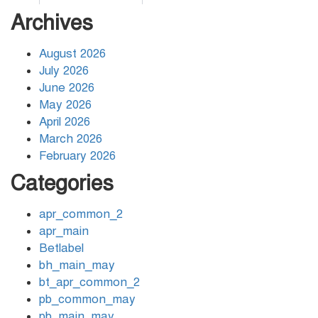
Archives
Spilleautomaten free spins:
৫
betalingsmetoder og
August 2026
udbetalingshastighed
July 2026
guide for danske spillere
June 2026
OneCasino DK guide –
May 2026
৬
bonus, betaling, mobilapp
April 2026
og sikkerhed
March 2026
February 2026
Coronavirus disease 2019
Categories
৭
apr_common_2
apr_main
৩০ সেপ্টেম্বরের মধ্যে আয়কর
Betlabel
৮
রিটার্ন দিলে মিলবে কর রেয়াত
bh_main_may
bt_apr_common_2
pb_common_may
Starda Casino: Szybkie
pb_main_may