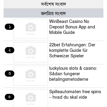
সর্বশেষ সংবাদ
জনপ্রিয় সংবাদ
WinBeast Casino No
১
Deposit Bonus App and
Mobile Guide
22bet Erfahrungen: Der
২
komplette Guide für
Schweizer Spieler
luckylouis slots & casino:
৩
Sådan fungerer
betalingsmetoderne
Spilleautomaten free spins
৪
– hvad du skal vide