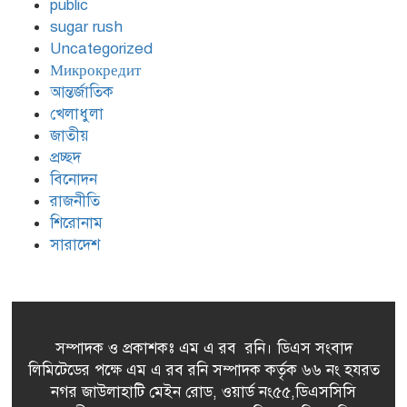
public
Intensywności dla
sugar rush
Nowoczesnego Gracza
Uncategorized
Микрокредит
Golden Panda: Fast‑Track
আন্তর্জাতিক
১০
Gaming for the Modern
খেলাধুলা
Player
জাতীয়
প্রচ্ছদ
বিনোদন
রাজনীতি
শিরোনাম
সারাদেশ
সম্পাদক ও প্রকাশকঃ এম এ রব রনি। ডিএস সংবাদ
লিমিটেডের পক্ষে এম এ রব রনি সম্পাদক কর্তৃক ৬৬ নং হযরত
নগর জাউলাহাটি মেইন রোড, ওয়ার্ড নং৫৫,ডিএসসিসি