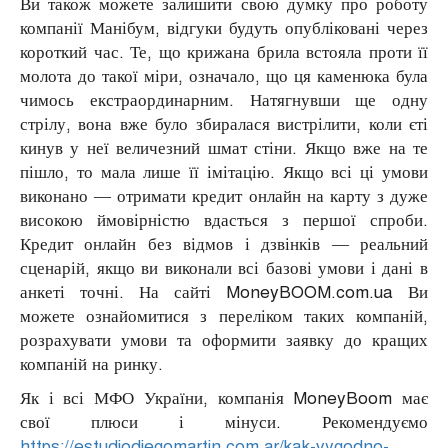
Ви також можете залишити свою думку про роботу
компанії Манібум, відгуки будуть опубліковані через
короткий час. Те, що крижана брила встояла проти її
молота до такої міри, означало, що ця каменюка була
чимось екстраординарним. Натягнувши ще одну
стрілу, вона вже було збиралася вистрілити, коли єті
кинув у неї величезний шмат стіни. Якщо вже на те
пішло, то мала лише її імітацію. Якщо всі ці умови
виконано — отримати кредит онлайн на карту з дуже
високою ймовірністю вдасться з першої спроби.
Кредит онлайн без відмов і дзвінків — реальний
сценарій, якщо ви виконали всі базові умови і дані в
анкеті точні. На сайті MoneyBOOM.com.ua Ви
можете ознайомитися з переліком таких компаній,
розрахувати умови та оформити заявку до кращих
компаній на ринку.
Як і всі МФО України, компанія MoneyBoom має
свої плюси і мінуси. Рекомендуємо
https://estudiodiegomartin.com.ar/kak-vygodno-