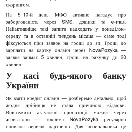
скорингом.
На 5–10-й день МФО активно нагадує про
заборгованість через SMS, дзвінки та e-mail.
Найактивніше такі запити надходять у понеділок–
середу та в останній тиждень місяця — саме тоді
фіксуються піки заявок на гроші до зп. Гроші до
зарплати на картку онлайн через NovaPozyka —
заявка займає 5 хвилин, гроші на рахунку до 20
хвилин.
У касі будь-якого банку
України
Як взяти кредит онлайн — розберемо детально, щоб
жодна дрібниця не стала причиною відмови.
Відстежити актуальні пропозиції можна через
агрегатори — зокрема NovaPozyka регулярно
оновлює перелік партнерів. Для позичальника це