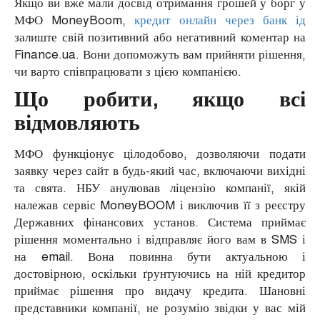
Якщо ви вже мали досвід отримання грошей у борг у
МФО MoneyBoom,
кредит онлайн через банк ід
залиште свій позитивний або негативний коментар на
Finance.ua. Вони допоможуть вам прийняти рішення,
чи варто співпрацювати з цією компанією.
Що робити, якщо всі
відмовляють
МФО функціонує цілодобово, дозволяючи подати
заявку через сайт в будь-який час, включаючи вихідні
та свята. НБУ анулював ліцензію компанії, якій
належав сервіс MoneyBOOM і виключив її з реєстру
Державних фінансових установ. Система приймає
рішення моментально і відправляє його вам в SMS і
на email. Вона повинна бути актуальною і
достовірною, оскільки ґрунтуючись на ній кредитор
приймає рішення про видачу кредита. Шановні
представники компанії, не розумію звідки у вас мій