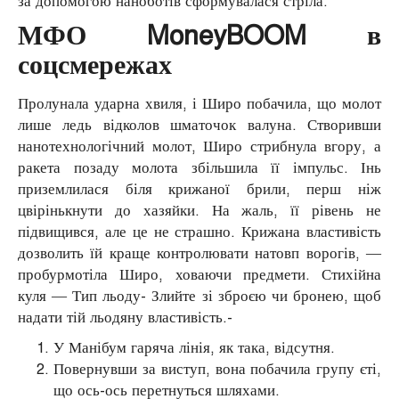
за допомогою наноботів сформувалася стріла.
МФО MoneyBOOM в
соцсмережах
Пролунала ударна хвиля, і Широ побачила, що молот
лише ледь відколов шматочок валуна. Створивши
нанотехнологічний молот, Широ стрибнула вгору, а
ракета позаду молота збільшила її імпульс. Інь
приземлилася біля крижаної брили, перш ніж
цвірінькнути до хазяйки. На жаль, її рівень не
підвищився, але це не страшно. Крижана властивість
дозволить їй краще контролювати натовп ворогів, —
пробурмотіла Широ, ховаючи предмети. Стихійна
куля — Тип льоду- Злийте зі зброєю чи бронею, щоб
надати тій льодяну властивість.-
У Манібум гаряча лінія, як така, відсутня.
Повернувши за виступ, вона побачила групу єті,
що ось-ось перетнуться шляхами.