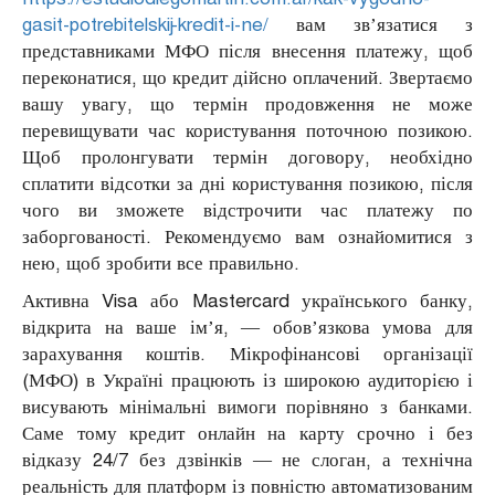
gasit-potrebitelskij-kredit-i-ne/
вам зв’язатися з
представниками МФО після внесення платежу, щоб
переконатися, що кредит дійсно оплачений. Звертаємо
вашу увагу, що термін продовження не може
перевищувати час користування поточною позикою.
Щоб пролонгувати термін договору, необхідно
сплатити відсотки за дні користування позикою, після
чого ви зможете відстрочити час платежу по
заборгованості. Рекомендуємо вам ознайомитися з
нею, щоб зробити все правильно.
Активна Visa або Mastercard українського банку,
відкрита на ваше ім’я, — обов’язкова умова для
зарахування коштів. Мікрофінансові організації
(МФО) в Україні працюють із широкою аудиторією і
висувають мінімальні вимоги порівняно з банками.
Саме тому кредит онлайн на карту срочно і без
відказу 24/7 без дзвінків — не слоган, а технічна
реальність для платформ із повністю автоматизованим