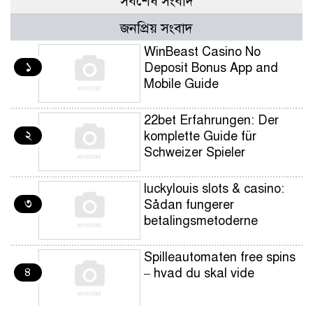
সর্বশেষ সংবাদ
জনপ্রিয় সংবাদ
WinBeast Casino No
১
Deposit Bonus App and
Mobile Guide
22bet Erfahrungen: Der
২
komplette Guide für
Schweizer Spieler
luckylouis slots & casino:
৩
Sådan fungerer
betalingsmetoderne
Spilleautomaten free spins
৪
– hvad du skal vide