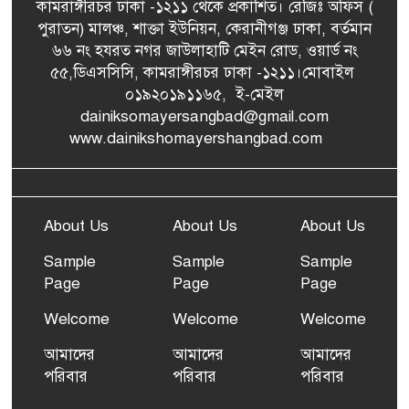
কামরাঙ্গীরচর ঢাকা -১২১১ থেকে প্রকাশিত। রেজিঃ অফিস (
পুরাতন) মালঞ্চ, শাক্তা ইউনিয়ন, কেরানীগঞ্জ ঢাকা, বর্তমান
৬৬ নং হযরত নগর জাউলাহাটি মেইন রোড, ওয়ার্ড নং
৫৫,ডিএসসিসি, কামরাঙ্গীরচর ঢাকা -১২১১।মোবাইল
০১৯২০১৯১১৬৫, ই-মেইল
dainiksomayersangbad@gmail.com
www.dainikshomayershangbad.com
About Us
About Us
About Us
Sample
Sample
Sample
Page
Page
Page
Welcome
Welcome
Welcome
আমাদের
আমাদের
আমাদের
পরিবার
পরিবার
পরিবার