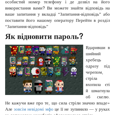
особистий номер телефону і де дозвіл на його
використання вами? Ви можете знайти відповідь на
ваше запитання у вкладці “Запитання-відповідь” або
поставити його нашому оператору Перейти в розділ
“Запитання-відповідь”
Як відновити пароль?
Вдаривши в
шийний
хребець
одразу під
черепом,
стріла
вхопила єті
й шмагнула
об скелю.
Не кажучи вже про те, що сила стріли значно впаде»
Але
зовсім невідомі мфо
це її не зупинило — у руках