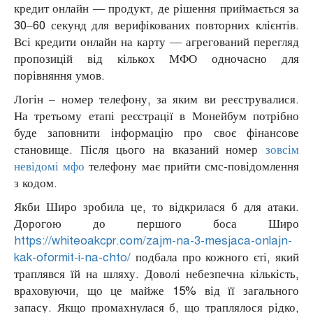
кредит онлайн — продукт, де рішення приймається за
30–60 секунд для верифікованих повторних клієнтів.
Всі кредити онлайн на карту — агрегований перегляд
пропозицій від кількох МФО одночасно для
порівняння умов.
Логін – номер телефону, за яким ви реєструвалися.
На третьому етапі реєстрації в Монейбум потрібно
буде заповнити інформацію про своє фінансове
становище. Після цього на вказаний номер
зовсім
невідомі мфо
телефону має прийти смс-повідомлення
з кодом.
Якби Широ зробила це, то відкрилася б для атаки.
Дорогою до першого боса Широ
https://whiteoakcpr.com/zajm-na-3-mesjaca-onlajn-
kak-oformit-i-na-chto/
подбала про кожного єті, який
траплявся їй на шляху. Доволі небезпечна кількість,
враховуючи, що це майже 15% від її загального
запасу. Якщо промахнулася б, що траплялося рідко,