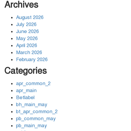
Archives
Spilleautomaten free spins:
৫
betalingsmetoder og
August 2026
udbetalingshastighed
July 2026
guide for danske spillere
June 2026
OneCasino DK guide –
May 2026
৬
bonus, betaling, mobilapp
April 2026
og sikkerhed
March 2026
February 2026
Coronavirus disease 2019
Categories
৭
apr_common_2
apr_main
৩০ সেপ্টেম্বরের মধ্যে আয়কর
Betlabel
৮
রিটার্ন দিলে মিলবে কর রেয়াত
bh_main_may
bt_apr_common_2
pb_common_may
Starda Casino: Szybkie
pb_main_may
৯
Wygrane i Sloty o Wysokiej